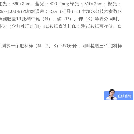
红光：
680
±
2nm;
蓝光：
420
±
2nm;
绿光：
510
±
2nm
；橙光：
1%
～
1.00% (2)
相对误差：±
5%
（扩展）
11.
土壤水分技术参数水
导施肥量
13.
肥料中氮（
N
）、磷（
P
）、钾（
K
）等养分同时、
小时（含前处理时间）
16.
数据查询打印：测试数据可存储、查
；
测试一个肥料样（
N
、
P
、
K
）≤
50
分钟，同时检测三个肥料样