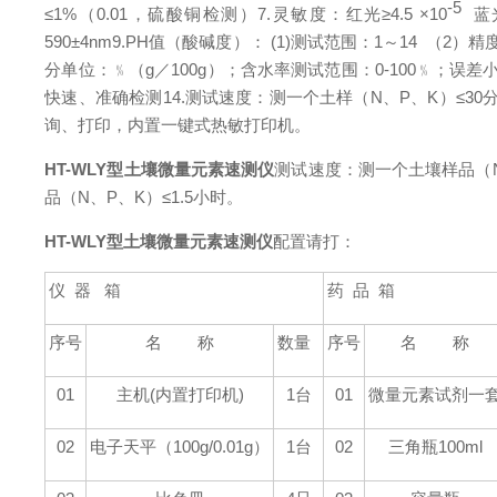
-5
≤
1%
（
0.01
，硫酸铜检测）
7.
灵敏度：红光≥
4.5
×
10
蓝
590
±
4nm
9.PH
值（酸碱度）：
(1)
测试范围：
1
～
14
（
2
）精
分单位：﹪（
g
／
100g
）；含水率测试范围：
0-100
﹪；误差
快速、准确检测
14.
测试速度：测一个土样（
N
、
P
、
K
）≤
30
询、打印，内置一键式热敏打印机。
HT-WLY型
土壤微量元素速测仪
测试速度：
测一个土壤样品（
品（
N
、
P
、
K
）≤
1.5
小时。
HT-WLY型
土壤微量元素速测仪
配置请打：
仪
器
箱
药
品
箱
序号
名
称
数量
序号
名
称
01
主机
(
内置打印机
)
1
台
01
微量元素试剂一
02
电子天平（
100g/0.01g
）
1
台
02
三角瓶
100ml