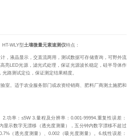
。
HT-WLY型
土壤微量元素速测仪
特点：
设计，液晶显示，交直流两用，测试数据可存储查询，
可野外流
用高亮
LED
光源，滤光式处理，保证光源波长稳定，
硅半导体作
，光路测试定位，保证测定结果精度。
实验室。适于农业服务部门或农资经销商、肥料厂商测土施肥和
）
2.
功率：
≤
5W
3.
量程及分辨率：
0.001-9999
4.
重复性误差：
内显示数字无漂移（透光度测量），五分钟内数字漂移不超过
0.7%
（透光度测量）、
0.002
（吸光度测量）。
6.
线性误差：