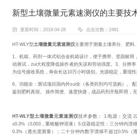
新型土壤微量元素速测仪的主要技
更新时间：2018-04-28
点击次数：2481
HT-WLY型
土壤微量元素速测仪
主要用于测量
土壤养分、肥料
1、机箱
、
药剂一体式铝合金机箱设计，便于携带、坚固耐用
动测试，zui大程度降低操作者的失误和劳动强度。
3、分辨率
为信号接收系统，
寿命长达
10
万小时级别。光源稳定，重现性
6、功能全：测试项目国内外zui全（各类药剂均可选购）。
配
鉴别肥料真假。
操作简便、速度快捷，成品药剂开瓶即用，
HT-WLY型
土壤微量元素速测仪
技术参数
：
1.
电源：交流
2
≤
0.3%
（
0.003
，重铬酸钾溶液）
5.
仪器稳定性：三分钟内漂
0.3%
（透光度测量）；二十分钟内数字漂移不超过
0.5%
（