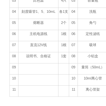
03
比色皿
4
只
03
容量瓶
04
刻度吸管
1
、
5
、
10mL
各
1
支
04
洗瓶
05
熔断器
2
个
05
角勺
06
主机电源线
1
根
06
定性滤纸
07
直流
12V
线
1
根
07
吸球
08
说明书、合格证
1
套
08
小铝盒
09
09
量筒（
50mL
）
10
10
10ml
离心管
11
11
离心管架