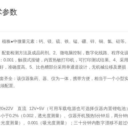
术参数
、植株
●
中微量元素：钙、镁、硫、铁、锰、硼、锌、铜、氯、硅等
，配套检测方法及成品药剂。
2、
微电脑控制，数字化线路、程序化
：
0.001
，
触摸式按键，内置热敏打印机，可打印测试结果。
4、
采
好，准确度高。
5、比色槽部分采用单通道设计，无机械位移及磨损
套齐全：该仪器集药、器、仪为一体，携带方便，相当于一个小型
无须配置。
20
±
22V
直流
12V+5V
（可用车载电源也可选择仪器内置锂电池
移小于
0.2%
（
0.002
，透光度测量）。仪器开机预热
5
分钟后，两分钟
透光度测量）、
0.001
（吸光度测量）；三十分钟内数字漂移不超过