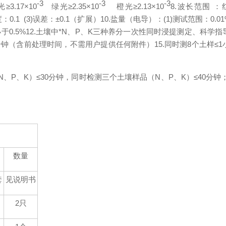
-3
-3
-3
光≥
3.17
×
10
绿光≥
2.35
×
10
橙光≥
2.13
×
10
8.
波长范围 ：
度：
0.1 (3)
误差：±
0.1
（扩展）
10.
盐量（电导）：
(1)
测试范围：
0.0
小于
0.5%
12.
土壤中*
N
、
P
、
K
三种养分一次性同时浸提测定、科学指
分钟（含前处理时间，
不需用户提供任何附件
）
15.
同时测
8
个土样≤
1
N
、
P
、
K
）≤
30
分钟，同时检测三个土壤样品（
N
、
P
、
K
）≤
40
分钟
数量
套
见说明书
2
只