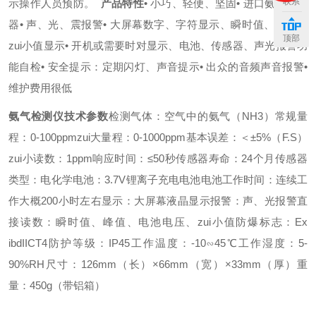
联系
示操作人员预防。
产品特性
• 小巧、轻便、坚固
• 进口氨气传感
器
• 声、光、震报警
• 大屏幕数字、字符显示、瞬时值、峰值、
顶部
zui小值显示
• 开机或需要时对显示、电池、传感器、声光报警功
能自检
• 安全提示：定期闪灯、声音提示
• 出众的音频声音报警
•
维护费用很低
氨气检测仪
技术参数
检测气体：空气中的氨气（NH3）
常规量
程：0-100ppm
zui大量程：0-1000ppm
基本误差：＜±5%（F.S）
zui小读数：1ppm
响应时间：≤50秒
传感器寿命：24个月
传感器
类型：电化学
电池：3.7V锂离子充电电池
电池工作时间：连续工
作大概200小时左右
显示：大屏幕液晶显示
报警：声、光报警
直
接读数：瞬时值、峰值、电池电压、zui小值
防爆标志：Ex
ibdIICT4
防护等级：IP45
工作温度：-10∽45℃
工作湿度：5-
90%RH
尺寸：126mm（长）×66mm（宽）×33mm（厚）
重
量：450g（带铝箱）