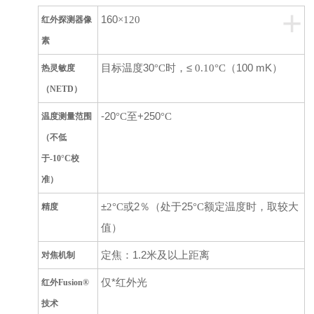
+
160
×
120
红外探测器像
素
目标温度
30
时，
≤
（
100 mK
）
°
C
0.10
°
C
热灵敏度
（
NETD
）
-20
至
+250
°
C
°
C
温度测量范围
（不低
于
-10
°
C
校
准）
±
或
2
％（处于
25
额定温度时，取较大
2
°
C
°
C
精度
值）
定焦：
1.2
米及以上距离
对焦机制
仅*红外光
红外
Fusion
®
技术