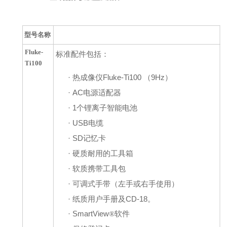
型号名称
Fluke-
标准配件包括：
Ti100
·
热成像仪
Fluke-Ti100
（
9Hz
）
·
AC
电源适配器
·
1
个锂离子智能电池
·
USB
电缆
·
SD
记忆卡
·
硬质耐用的工具箱
·
软质携带工具包
·
可调式手带（左手或右手使用）
·
纸质用户手册及
CD-18
。
·
SmartView
软件
®