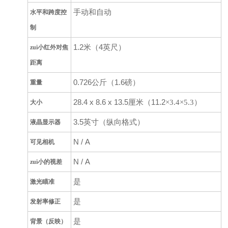
手动和自动
水平和跨度控
制
1.2
米（
4
英尺）
zui小红外对焦
距离
0.726
公斤（
1.6
磅）
重量
28.4 x 8.6 x 13.5
厘米（
11.2
）
×
3.4
×
5.3
大小
3.5
英寸（纵向格式）
液晶显示器
N / A
可见相机
N / A
zui小的视差
是
激光瞄准
是
发射率修正
是
背景（反映）