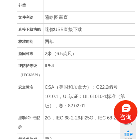
补偿
缩略图审查
文件浏览
迷你
USB
直接下载
直接下载功能
两年
校准周期
2
米（
6.5
英尺）
坚固可靠
IP54
IP
防护等级
（
IEC60529
）
CSA
（美国和加拿大）：
C22.2
编号
安全标准
1010.1
，
UL
认证：
UL 61010-1
标准（第二
版），赛：
82.02.01
2G
，
IEC 68-2-26
和
25G
，
IEC 68-2-29
振动和冲击防
联系
护