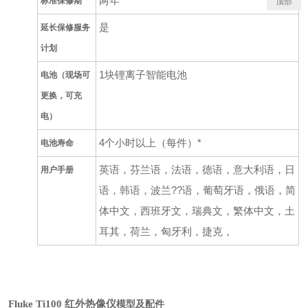
两年
标准保修期
顶部
是
延长保修服务
计划
1
块锂离子智能电池
电池（现场可
更换，可充
电）
4
个小时以上（每件）
*
电池寿命
英语，芬兰语，法语，德语，意大利语，日
用户手册
语，韩语，波兰
??
语，葡萄牙语，俄语，简
体中文，西班牙文，瑞典文，繁体中文，土
耳其，荷兰，匈牙利，捷克，
Fluke Ti100 红外热像仪
模型及配件