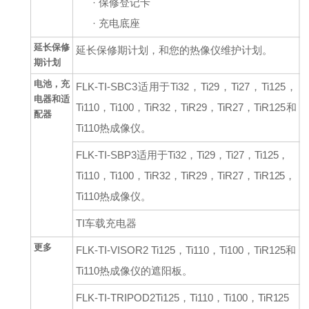
·
保修登记卡
·
充电底座
延长保修
延长保修期计划，和您的热像仪维护计划。
期计划
电池，充
FLK-TI-SBC3
适用于
Ti32
，
Ti29
，
Ti27
，
Ti125
，
电器和适
Ti110
，
Ti100
，
TiR32
，
TiR29
，
TiR27
，
TiR125
和
配器
Ti110
热成像仪。
FLK-TI-SBP3
适用于
Ti32
，
Ti29
，
Ti27
，
Ti125
，
Ti110
，
Ti100
，
TiR32
，
TiR29
，
TiR27
，
TiR125
，
Ti110
热成像仪。
TI
车载充电器
更多
FLK-TI-VISOR2 Ti125
，
Ti110
，
Ti100
，
TiR125
和
Ti110
热成像仪的遮阳板。
FLK-TI-TRIPOD2Ti125
，
Ti110
，
Ti100
，
TiR125