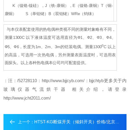
K（镍铬-镍硅），J（铁-康铜），E（镍铬-康铜）T（铜-
康铜）
S（单铂铑）B（双铂铑）WRe（钨铼）
与本仪表配套使用的热电偶种类视不同的测量对象略有不同，
测量1300C 以下液体温度可选用直径为Ф1、Ф2、Ф3、Ф4、
o
Ф5、Ф6，长度为1m、2m、3m的铠装电偶。测量1300
C 以上
的高温，可选用一次热电偶，另外测量表面温度时，可选用表
面探头。以上各种热电偶本公司均可配套提供。
：汪
：/52728110
：http://www.bjjcyb.com/
：bjjchtyb
更多关于内
玻璃仪器气流烘干器 相关介绍，请登录
http://www.jcht2011.com/
HTST-KG断煤开关（倾斜开关）价格/北京倾斜开关*/专业倾斜开关生产商/上海倾斜开关
上一个：