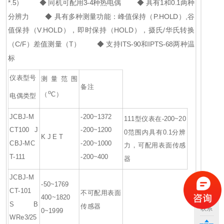
*.5）
◆ 同机可配用3-4种热电偶
◆ 具有1和0.1两种
分辨力
◆ 具有多种测量功能：峰值保持（P.HOLD）,谷
值保持（V.HOLD），即时保持（HOLD），摄氏/华氏转换
（C/F）差值测量（T）
◆ 支持ITS-90和IPTS-68两种温
标
仪表型号
测量范围
备注
o
（
C）
电偶类型
JCBJ-M
-200~1372
111型仪表在-200~20
CT100
J
-200~1200
0范围内具有0.1分辨
K
J
E
T
CBJ-MC
-200~1000
力，可配用表面传感
T-111
-200~400
器
JCBJ-M
-50~1769
CT-101
不可配用表面
400~1820
S
B
传感器
联系
0~1999
WRe3/25