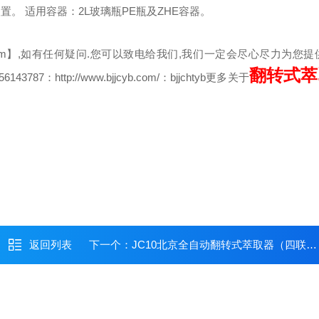
装置。
适用容器：2L玻璃瓶PE瓶及ZHE容器。
b.com】,如有任何疑问.您可以致电给我们,我们一定会尽心尽力为您
翻转式萃
56143787
：http://www.bjjcyb.com/
：bjjchtyb
更多关于
返回列表
下一个：
JC10北京全自动翻转式萃取器（四联数显）价格/翻转式萃取器厂家/翻转数显萃取器价格