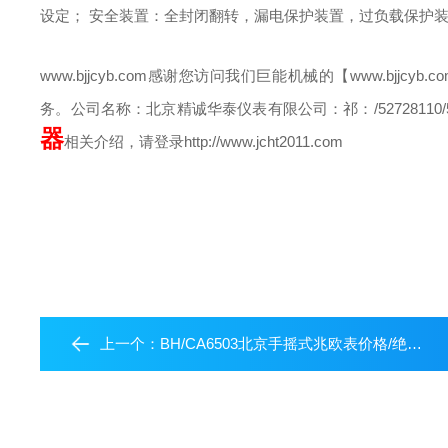
设定；
安全装置：全封闭翻转，漏电保护装置，过负载保护
www.bjjcyb.com
感谢您访问我们巨能机械的【www.bjjcy
务。
公司名称：北京精诚华泰仪表有限公司
：祁
：/52728110/
器
相关介绍，请登录http://www.jcht2011.com
上一个：
BH/CA6503北京手摇式兆欧表价格/绝缘摇表（法国*）/500V兆欧表/进口绝缘摇表中国区总代理