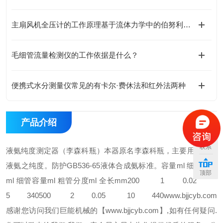
主扇风机全压计的工作原理基于流体力学中的伯努利方程
毛细管流量检测仪的工作依据是什么？
便携式水分测量仪常见的有卡尔·费休法和红外法两种
产品介绍
联系
液氨纯度测定器（李森科瓶）
本器原名李森科瓶，主要用于测定
液氨之纯度。防护
GB536-65
液体合成氨标准。
容量
ml
细管分度
顶部
ml
细管容量
ml
粗管分度
ml
全长
mm
200 1 0.02
5 340
500 2 0.05 10 440
www.bjjcyb.com
感谢您访问我们巨能机械的【www.bjjcyb.com】,如有任何疑问.