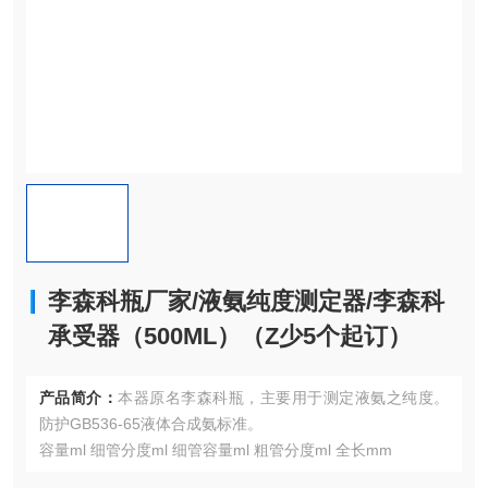
李森科瓶厂家/液氨纯度测定器/李森科
承受器（500ML）（Z少5个起订）
产品简介：
本器原名李森科瓶，主要用于测定液氨之纯度。
防护GB536-65液体合成氨标准。
容量ml 细管分度ml 细管容量ml 粗管分度ml 全长mm