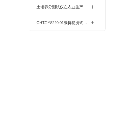
土壤养分测试仪在农业生产中起到什么作用
CHT/JY8220.01级特稳携式校验仪*中