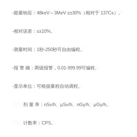
-
能量响应：
48keV
～
3MeV
≤±
30%
（相对于
137Cs
）。
-
相对误差：≤±
10%
。
-
测量时间：
1
秒
-250
秒可自由编程。
-
报 警 阈：两级报警，
0.01-999.99
可编程。
-
显示单位：可根据量程自动调程。
剂
量
率：
nSv/h
、µ
Sv/h
、
nGy/h
、µ
Gy/h
。
计数率：
CPS
。