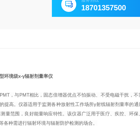
服务热线
18701357500
型
环境级
х
-
γ辐射剂量率仪
PMT
，与
PMT
相比，固态倍增器优点不怕振动、不受电磁干扰，不
的提高。仪器适用于监测
各种放射性工作场所
γ射线辐射剂量率的通
率测量范围，良好能量响应特性。该仪器广泛用于医疗、疾控、环保
等各种需进行辐射环境与辐射防护检测的场合。