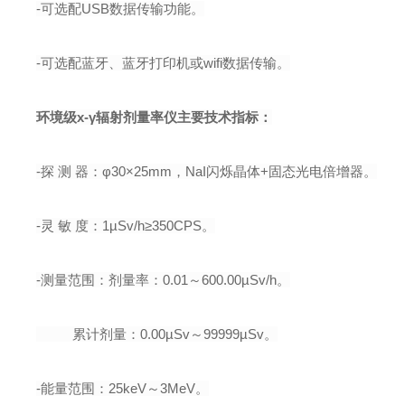
-
可选
配
USB
数据传输功能。
-
可选配蓝牙、蓝牙打印机或
wifi
数据传输。
环境级х-γ辐射剂量率仪
主要技术指标：
-
探 测 器：φ
30
×
25mm
，
NaI
闪烁晶体
+
固态光电倍增器
。
-
灵 敏 度：
1
µ
Sv/h
≥
350CPS
。
-
测量范围：剂量率：
0.01
～
600.00
µ
Sv/h
。
累计剂量：
0.00
µ
Sv
～
99999
µ
Sv
。
-能量范围：
25
keV～3MeV。