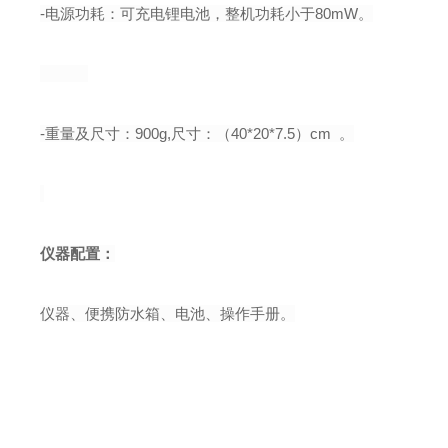
-
电源功耗：
可充电锂电池
，整机功耗小于
80mW
。
-
重量及尺寸：
900g
,
尺寸：（
40*20*7.5
）
cm
。
仪器配置：
仪器、便携防水箱、电池、操作手册。