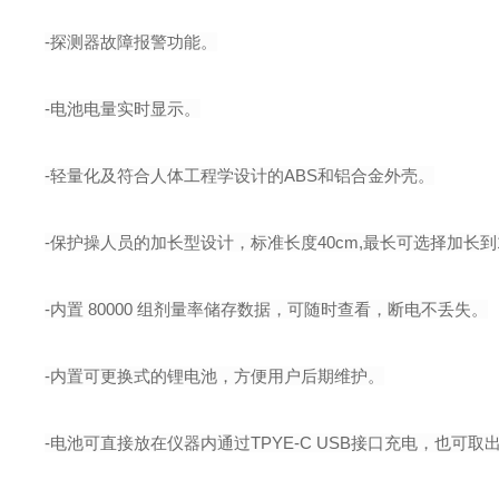
-
探测器故障报警功能。
-
电池电量实时显示。
-
轻量化及符合人体工程学设计的
ABS
和铝合金外壳。
-
保护操人员的加长型设计，标准长度
40cm,
最长可选择加长到
-
内置
80000
组剂量率储存数据，可随时查看，断电不丢失。
-
内置可更换式的锂电池，方便用户后期维护。
-
电池可直接放在仪器内通过
TPYE
-
C
USB
接口充电，也可取