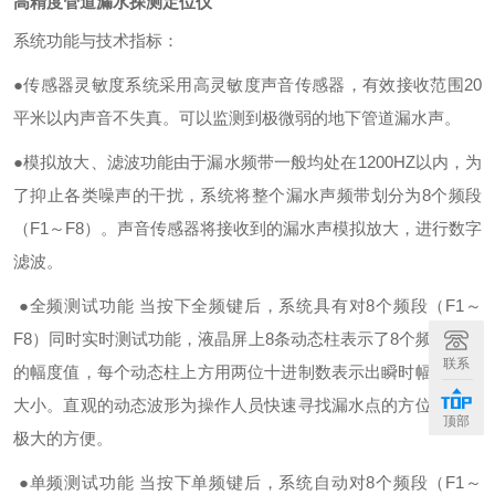
高精度管道漏水探测定位仪
系统功能与技术指标：
●传感器灵敏度系统采用高灵敏度声音传感器，有效接收范围20
平米以内声音不失真。可以监测到极微弱的地下管道漏水声。
●模拟放大、滤波功能由于漏水频带一般均处在1200HZ以内，为
了抑止各类噪声的干扰，系统将整个漏水声频带划分为8个频段
（F1～F8）。声音传感器将接收到的漏水声模拟放大，进行数字
滤波。
●全频测试功能 当按下全频键后，系统具有对8个频段（F1～
F8）同时实时测试功能，液晶屏上8条动态柱表示了8个频段信号
联系
的幅度值，每个动态柱上方用两位十进制数表示出瞬时幅度值的
大小。直观的动态波形为操作人员快速寻找漏水点的方位提供了
顶部
极大的方便。
●单频测试功能 当按下单频键后，系统自动对8个频段（F1～