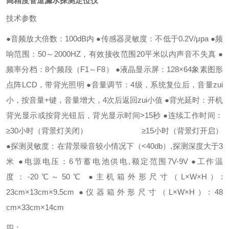
高精度管道漏水探测定位仪
技术参数
●音频放大倍数：100dB内
●传感器灵敏度：不低于0.2V/μpa
●频
响范围：50～2000HZ，有效接收范围20平米以内声音不失真
●
频率分档：8个频段（F1～F8）
●液晶显示屏：128×64象素图形
点阵LCD，带背光照明
●音量调节：4级，系统复位后，音量zui
小，按音量+键，音量增大，4次后返回zui小值
●背光延时：开机
背光显示或按背光钮后，背光显示时间>15秒
●连续工作时间：
≥30小时（背景灯关闭）
≥15小时（背景灯开启）
●探测灵敏度：在背景噪音较小情况下（<40db）,探测深度大于3
米
●电源电压：6节蓄电池供电,额定范围7V-9V
●工作温
度：-20℃～50℃
●主机箱外形尺寸（L×W×H）:
23cm×13cm×9.5cm
●仪器箱外形尺寸（L×W×H）: 48
cm×33cm×14cm
四：