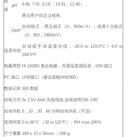
校
6.86, 7.01, 9.18 ，10.01，12.45），
pH
准
两点用户自定义校准。
自动校正，两点校正（0，350m V）；或者3 点校正
ORP
（0，350，1900mV）
自动或手动温度补偿，-20.0 to 120.0°C / -4.0 to
温度补偿
248.0°F
电极类型
HI 1618D
复合电极，内置温度感应器，DIN 接口
PC
接口
USB
接口（建议选购HI92000）
数据记录
500
数据
供电方式
3x 1.5V AAA
充电电池,连续使用200 小时
自动关机
5
，10，20，60 分钟自动关机（可选）
使用环境
0 to 50°C （32 to 122°F）
；RH max 100%
尺寸重量
185 x 72 x 36mm
；300 g