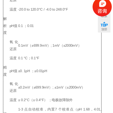
还原
温度
-20.0 to 120.0°C / -4.0 to 248.0°F
联系
解
析
pH
值
0.1
；0.01
顶部
度
氧化
0.1mV（±699.9mV）; 1mV（±2000mV）
还原
温度
0.1 °C
；0.1°F
精
pH
值
±0. 1pH
；±0.01pH
度
氧化
±0.2mV（±699.9mV）; ±1mV（±2000mV）
还原
温度
± 0.2°C
（± 0.4°F） ；电极故障除外
1-3
点自动校准，内置7 个校准点（pH 1.68，4.01,