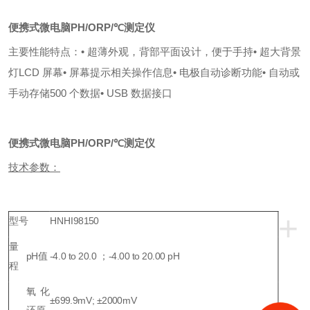
便携式微电脑PH/ORP/℃测定仪
主要性能特点
：
• 超薄外观，背部平面设计，便于手持
• 超大背景
灯LCD 屏幕
• 屏幕提示相关操作信息
• 电极自动诊断功能
• 自动或
手动存储500 个数据
• USB 数据接口
便携式微电脑PH/ORP/℃测定仪
技术参数：
+
型号
HNHI98150
量
pH
值
-4.0 to 20.0
；-4.00 to 20.00 pH
程
氧化
±699.9mV; ±2000mV