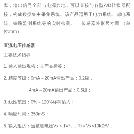
离，输出信号全部与电源共地，可以直接与各型A/D转换器配
接，构成数据集中采集系统。该产品适用于电力系统、邮电系
统、铁路监测系统等的实时检测。
一
传感器外形尺寸图 （
单
位:mm）
直流电压传感器
主要技术指标
1.
输入输出规格：见产品标签；
2.
精度等级：0mA
～
20mA
输出产品：0.2级，
4mA
～
20mA
输出产品：0.5级；
3.
线性范围：0%～120%标称输入；
4.
响应时间：350mS；
5
.
输入阻抗：当被测电压Vx＞1V时，Ri＝Vx×10kΩ/V，