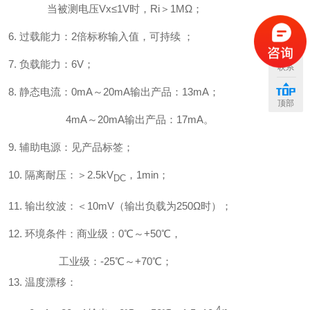
当被测电压Vx≤1V时，Ri＞1MΩ；
6
.
过载能力：2倍标称输入值，可持续 ；
7
.
负载能力：6V；
联系
8
.
静态电流：
0mA
～
20mA
输出产品：13mA；
顶部
4mA
～
20mA
输出产品：17mA。
9
.
辅助电源：见产品标签；
10
.
隔离耐压：＞2.5kV
，1min；
DC
11
.
输出纹波：＜10mV（输出负载为250Ω时）；
12
.
环境条件：商业级：0℃～+50
℃
，
工业级：-25℃～+70
℃
；
13.
温度漂移：