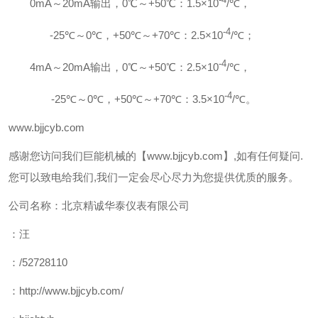
-4
0mA
～
20mA
输出，
0
℃
～+50
℃
：1.5
×10
/℃，
-4
-25
℃
～0℃，+50
℃
～+70
℃
：2.5
×10
/℃；
-4
4mA
～
20mA
输出，
0
℃
～+50
℃
：2.5
×10
/℃，
-4
-25
℃
～0℃，+50
℃
～+70
℃
：3.5
×10
/℃。
www.bjjcyb.com
感谢您访问我们巨能机械的【www.bjjcyb.com】,如有任何疑问.
您可以致电给我们,我们一定会尽心尽力为您提供优质的服务。
公司名称：北京精诚华泰仪表有限公司
：汪
：/52728110
：http://www.bjjcyb.com/