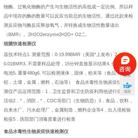
物酶。过氧化物酶的产生与生物活性的高低成一定比例。所以样
品中现存的酶的数量可以反应当前总的生物活性。通过此款来检
测反应物与酶反应释放氧气，并转换成生物活性数量读出
（
BMR
）。
2H2O2enzyme2H2O+ O2
二
.
细菌快速检测仪
器技术特点
1.
测量范围：
0-19.99BMR（
美国*上发布
）
2.
精度：
0.01BMR
3.
不需要样品处理，
15
分钟直接显示结果
4.
使用
4
节
AA
电池
5.
重量
480g
6.
可以检测液体，固体，粉末等（食品，水，
联系
铝，土壤，金属，燃料，石油等）
食品水毒性生物炭疽快速检
测仪产品运用范围：
1
．
卫生监督和卫生防疫利用他进行保障等
顶部
活动
2
．
*，消防，*，
CDC
等部门（生物防恐）
3
．
食品，饮料，
自来水厂、污水处理厂，金属制造，燃料企业等
4
．
出入境检验
检疫
5
．
医院部门消毒质量进行检查
食品水毒性生物炭疽快速检测仪