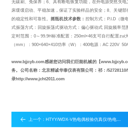
无碳刷、免保养；
6、具有断电恢复功能，在外电源突然失电
床缓缓启动、平稳加速，保证了实验样品的安全；
8、关键
的稳定性和可靠性。
摇瓶机
技术参数：
控制方式：P.I.D（
式
振荡方式：回旋振荡式
驱动方式：偏心驱动式
回旋频率范围
定时范围：0～99.9H
标准配置：250ml×46支
可自行配置zui大
（mm）：900×640×410
功率（W）：400
电源：AC 220V 50/
www.bjjcyb.com
感谢您访问我们巨能机械的【
www.bjjcyb.
务。
公司名称：北京精诚华泰仪表有限公司
：祁
：/52728110/
录
http://www.jcht2011.com
上一个：
HTYY/WDX-V热电偶校验仿真仪/热电偶检测仪厂家/热电偶