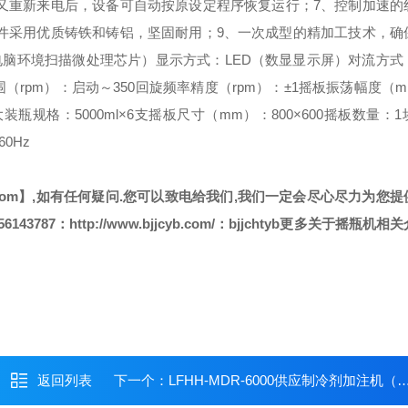
又重新来电后，设备可自动按原设定程序恢复运行；
7、控制加速的
部件采用优质铸铁和铸铝，坚固耐用；
9、一次成型的精加工技术，确
微电脑环境扫描微处理芯片）
显示方式：LED（数显显示屏）
对流方式
（rpm）：启动～350
回旋频率精度（rpm）：±1
摇板振荡幅度（m
装瓶规格：5000ml×6支
摇板尺寸（mm）：800×600
摇板数量：1
60Hz
com
】,如有任何疑问.您可以致电给我们,我们一定会尽心尽力为您提
56143787
：
http://www.bjjcyb.com/
：
bjjchtyb
更多关于
摇瓶机
相关
返回列表
下一个：
LFHH-MDR-6000供应制冷剂加注机（冰箱，空调）/制冷剂加注机报价价格/加注机