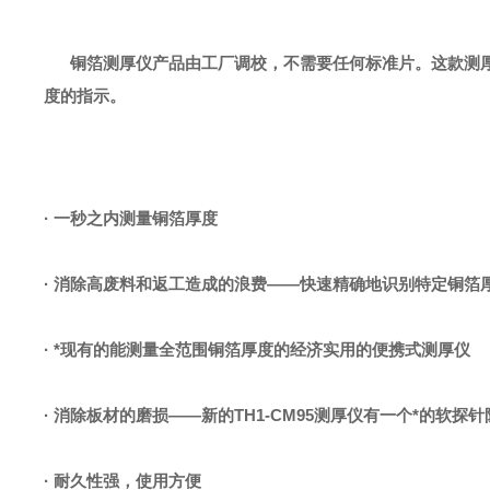
铜箔测厚仪产品由工厂调校，不需要任何标准片。这款测
度的指示。
·
一秒之内测量铜箔厚度
·
消除高废料和返工造成的浪费——快速精确地识别特定铜箔
·
*现有的能测量全范围铜箔厚度的经济实用的便携式测厚仪
·
消除板材的磨损——新的TH1-CM95测厚仪有一个*的软探
·
耐久性强，使用方便