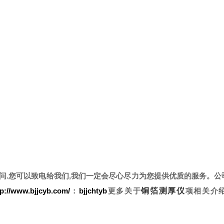
疑问.您可以致电给我们,我们一定会尽心尽力为您提供优质的服务。
公
tp://www.bjjcyb.com/
：
bjjchtyb
更多关于
铜箔测厚仪
项相关介