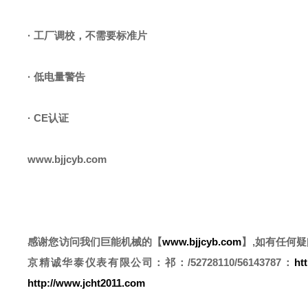
·
工厂调校，不需要标准片
·
低电量警告
·
CE认证
www.bjjcyb.com
感谢您访问我们巨能机械的【
www.bjjcyb.com
】,如有任何
京精诚华泰仪表有限公司
：祁
：/52728110/56143787
：
ht
http://www.jcht2011.com