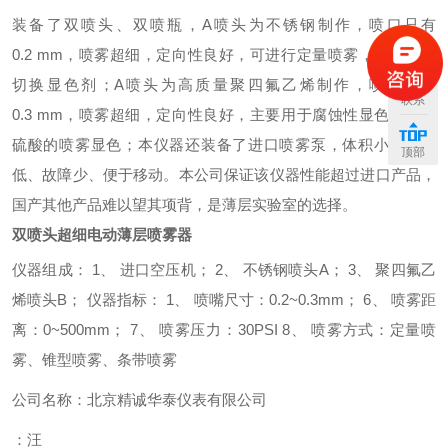
装备了双喷头、双喷瓶，A喷头为不锈钢制作，喷口只有
0.2 mm，喷雾超细，定向性良好，可进行定量喷雾，便于快速
切换显色剂；A喷头为高质量聚四氟乙烯制作，喷口只有
联系
0.3 mm，喷雾超细，定向性良好，主要用于腐蚀性显色剂如浓
硫酸的喷雾显色；本仪器还装备了进口喷雾泵，体积小、噪音
顶部
低、故障少、便于移动。本公司保证该仪器性能超过进口产品，
国产其他产品难以望其项背，是薄层实验室的选择。
双喷头超细电动薄层喷雾器
仪器组成：
1、 进口空压机；
2、 不锈钢喷头A；
3、 聚四氟乙
烯喷头B；
仪器指标：
1、 喷嘴尺寸：0.2~0.3mm；
6、 喷雾距
离：0~500mm；
7、 喷雾压力：30PSI
8、 喷雾方式：定量喷
雾、锥型喷雾、条带喷雾
公司名称：北京精诚华泰仪表有限公司
：汪