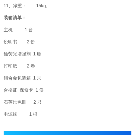
11、
净重：
1
5
kg
。
装箱清单
：
主机
1 台
说明书
2 份
铀荧光增强剂
1 瓶
打印纸
2 卷
铝合金包装箱
1 只
合格证
保修卡
1 份
石英比色皿
2 只
电源线
1 根