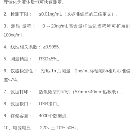
理转化为液体后也可快速测定。
2
、
检测下限：
≤0.01ng/mL（以标准偏差的三倍定义）
。
3
、
测铀
量程：
0 ～20ng/mL高含量样品适当稀释可扩展到
100ng/ml
。
4
、
线性相关系数：
≥0.999
5
。
5
、
测量精度：
RSD≤5%
。
6
、
仪器稳定性：
预热
1h 后测量，2ng/mL标铀测8h相对标准偏
差≤7%
。
7、
数据打印：
热敏微型打印机（
57mm×40mm热敏纸）
。
8、
数据接口：
USB接口
。
9、
存储容量：
4000个数据点
。
10、
电源电压：
220v 土 10% 50Hz
。