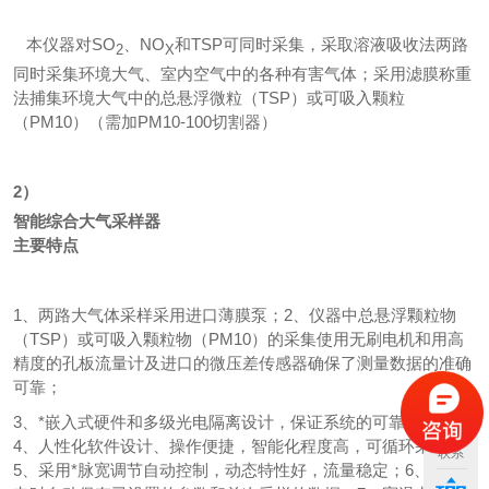
本仪器对
SO
、
NO
和
TSP
可同时采集，采取溶液吸收法两路
2
X
同时采集环境大气、室内空气中的各种有害气体；采用滤膜称重
法捕集环境大气中的总悬浮微粒（
TSP
）或可吸入颗粒
（
PM10
）（需加
PM10-100
切割器）
2）
智能综合大气采样器
主要特点
1
、两路大气体采样采用进口薄膜泵；
2
、仪器中总悬浮颗粒物
（TSP）
或可吸入颗粒物
（PM10）
的采集使用无刷电机和用高
精度的孔板流量计及进口的微压差传感器确保了测量数据的准确
可靠；
3
、*嵌入式硬件和多级光电隔离设计，保证系统的可靠和稳定；
4
、人性化软件设计、操作便捷，智能化程度高，可循环采样；
联系
5
、采用*脉宽调节自动控制，动态特性好，流量稳定；
6
、在断