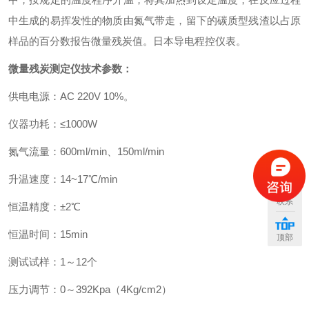
中生成的易挥发性的物质由氮气带走，留下的碳质型残渣以占原
样品的百分数报告微量残炭值。日本导电程控仪表。
微量残炭测定仪技术参数：
供电电源：AC 220V 10%。
仪器功耗：≤1000W
氮气流量：600ml/min、150ml/min
升温速度：14~17℃/min
联系
恒温精度：±2℃
恒温时间：15min
顶部
测试试样：1～12个
压力调节：0～392Kpa（4Kg/cm2）