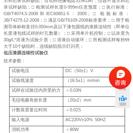
示和记录试样缺陷；当试样绝缘电阻
≥15KΩ
时，仪器不显示和记
录试样缺陷；
□
检测试样长度
0-999m
任意预置；
□
执行标准：
GB/T4074.5-2008
和
IEC60851-5
：
2005
；
□
检验标准：
JB/T4279.12-2008
；
□
满足
GB/T6109-2008
标准要求；
□
用于检
测导体标称直径
0.050mm
及以下漆包圆线的漆膜连续性
（
即单位
长度漆包线试样的针孔数量
）
；
□
采用单片机控制；
□
以浓度为
30g
/L
*溶液为试验介质；
□
溶液自动循环；
□
所检测试样每秒钟
大于
10
个缺陷时，连续缺陷指示灯闪亮；
低压漆膜连续性试验仪
技术参数：
+
试验电压
DC
（50±1）V
试验线速度
（16.5±1）m/min
联系
试样在试验仪内所受的力
＜0.03N
毛毡电极有效长度
（20±2）mm
顶部
计数装置复位时间
＜0.02S
输入电源
AC220V
±10% 50HZ
消耗功率
＜80W