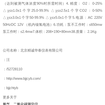
（达到被测气体浓度
90%
时所需时间）
4.
精度：
O2
：
0-25%
△
χ≤±1.0±1
个字
25.0-99.9%
△
χ≤±2.5±1
个字
CO2
：
0-50%
△
χ≤±3.0±1
个字
50-99.9%
△
χ≤±5.0±1
个字
5.
电源：
AC 220V
50Hz
DC 12V
（机内镍氢电池）
6.
功耗：
泵不工作时：
≤650mw
泵工作时：
≤2.4mw
7.
体积：
208×190×80mm3
8.
质量：
2.1Kg
公司名称：北京精诚华泰仪表有限公司
：汪
：/52728110
：http://www.bjjcyb.com/
：bjjchtyb
更多关于
氧气、二氧化碳测定仪