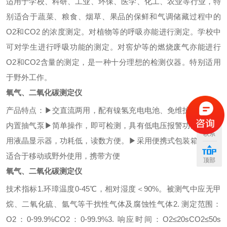
适用于学校、科研、工业、环保、医学、化工、农业等行业，特
别适合于蔬菜、粮食、烟草、果品的保鲜和气调储藏过程中的
O2
和
CO2
的浓度测定。对植物等的呼吸亦能进行测定。学校中
可对学生进行呼吸功能的测定。对窖炉等的燃烧废气亦能进行
O2
和
CO2
含量的测定，是一种十分理想的检测仪器。特别适用
于野外工作。
氧气、二氧化碳测定仪
产品特点：
▶
交直流两用，配有镍氢充电电池、免维护充电器、
内置抽气泵
▶
简单操作，即可检测，
具有低电压报警功能，
▶
采
联系
用液晶显示器，功耗低，读数方便。
▶
采用便携式包装箱，特别
适合于移动或野外使用，携带方便
顶部
氧气、二氧化碳测定仪
技术指标
1.
环璋温度
0-45
℃
，相对湿度＜
90%
。被测
气中应无甲
烷、二氧化硫、氩气等干扰性气
体及腐蚀性气体
2.
测定范围：
O2
：
0-99.9%
CO2
：
0-99.9%
3.
响应时间：
O2≤20s
CO2≤50s