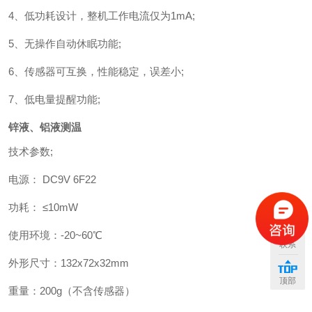
4
、低功耗设计，整机工作电流仅为
1mA;
5
、无操作自动休眠功能
;
6
、传感器可互换，性能稳定，误差小
;
7
、低电量提醒功能
;
锌液、铝液测温
技术参数
;
电
源：
DC9V 6F22
功
耗：
≤10mW
使用环境：
-20~60
℃
联系
外形尺寸：
132x72x32mm
顶部
重
量：
200g（
不含传感器
）