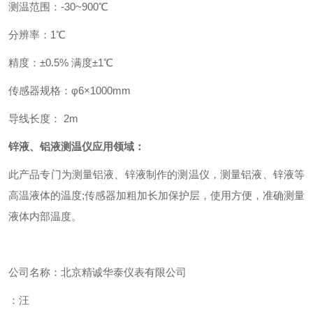
测温范围：
-30~900
℃
分
辨
率：
1
℃
精
度：
±0.5%
满度
±1
℃
传感器规格：
φ6×1000mm
导线长度：
2m
锌液、铝液测温仪应用领域：
此产品专门为测量铝液、锌液制作的测温仪，测量铝液、锌液等
高温液体的温度
;
传感器加粗加长加保护层，使用方便，准确测量
液体内部温度。
公司名称：北京精诚华泰仪表有限公司
：汪