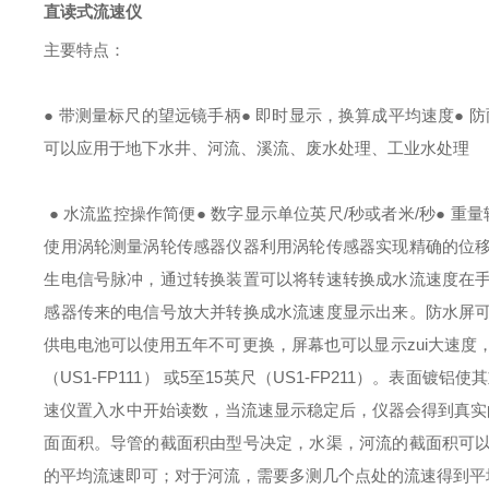
直读式流速仪
主要特点：
●
带测量标尺的望远镜手柄
●
即时显示，换算成平均速度
●
防
可以应用于地下水井、河流、溪流、废水处理、工业水处理
●
水流监控操作简便
●
数字显示单位英尺
/
秒或者米
/
秒
●
重量
使用涡轮测量
涡轮传感器
仪器利用涡轮传感器实现精确的位
生电信号脉冲，通过转换装置可以将转速转换成水流速度在
感器传来的电信号放大并转换成水流速度显示出来。防水屏
供电电池可以使用五年不可更换，屏幕也可以显示zui大速度
（US1-FP111）
或
5
至
15
英尺
（US1-FP211）
。表面镀铝使其
速仪置入水中开始读数，当流速显示稳定后，仪器会得到真实
面面积。导管的截面积由型号决定，水渠，河流的截面积可
的平均流速即可；对于河流，需要多测几个点处的流速得到平