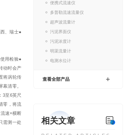
便携式流速仪
多普勒流速流量仪
超声波流量计
、西、瑞士
●
污泥界面仪
污泥浓度计
明渠流量计
的使用检验
●
电测水位计
转动时会产
置将涡轮传
查看全部产品
屏幕清零。
：
3
至
6
英尺
清零，将流
＝流速
×
横断
相关文章
只需测一处