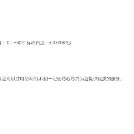
围：
0
～
+60
℃
标称精度：
± 0.03
米
/
秒
任何疑问.您可以致电给我们,我们一定会尽心尽力为您提供优质的服务。