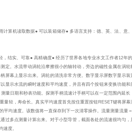
雨计算机读取数据
●
可以装箱储存
●
多语言支持：德、英、法、意
轻，结实、可靠
●
高精确度
●
经历了世界各地专业水文工作者
12
年
移测定。水流带动涡轮沿摩擦很小的轴转动，旁边的磁性金属在涡轮
手柄屏幕上显示出来。涡轮的清洗非常方便。
数字显示屏
数字显示装
可以显示水流的瞬时速度和平均速度，并且有四个按钮来变换功能和
，测量日期和秒表功能。
探测手柄
流速计手柄可以在一定范围内延长
重量轻，寿命长。
真实平均速度
首先按住重置按钮
RESET
键将屏幕
的平均速度。该数值将一直保存到下一次清零操作。
流量测量
流量
以通过多点测量计算出来。对于小型导管，截面各处的流速很均匀，
均速度。