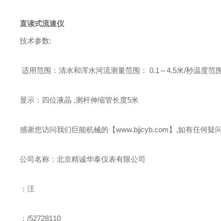
直读式流速仪
技术参数
:
适用范围：清水和浑水河流
测量范围：
0.1
～
4.5
米
/
秒
温度范
显示：四位液晶
,
测杆伸缩管长度
5
米
感谢您访问我们巨能机械的【www.bjjcyb.com】,如有
公司名称：北京精诚华泰仪表有限公司
：汪
：/52728110