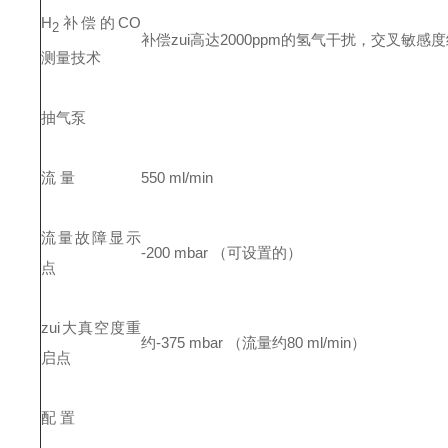
H
补偿的CO
2
补偿zui高达2000ppm的氢气干扰，交叉敏感度
测量技术
抽气泵
流 量
550 ml/min
流量故障显示
-200 mbar
（可设置的）
点
zui大真空度重
约-375 mbar （流量约80 ml/min）
启点
配 置