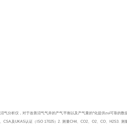
）
款便携式沼气分析仪，对于改善沼气气井的产气平衡以及产气量的*化提供zui可靠的
CSA及UKAS认证（ISO 17025）
2.
测量CH4、CO2、O2、CO、
H2S
3. 