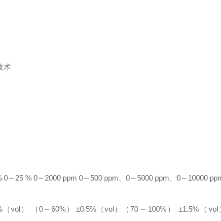
技术
%
0～25 %
0～2000 ppm
0～500 ppm、0～5000 ppm、0～10000 pp
%（vol）
（0～60%） ±0.5%（vol）
（70
～100%） ±1.5%（vo