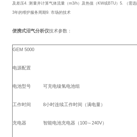
及差压
4.
测量并计算气体流量（m3/h）及热值（KW或
BTU）
5. （
3
年的维护服务周期
9.
市场的技术
便携式沼气分析仪
技术参数：
GEM 5000
电源配置
电池型号
可充电镍氢电池组
工作时间
8
小时连续工作时间（满电量）
充电器
智能电池充电器（100～240V）