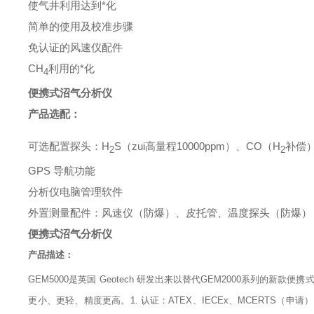
使气井利用达到*化
简单的使用及校准步骤
免认证的风速仪配件
CH
利用的*化
4
便携式沼气分析仪
产品选配：
可选配置探头：H
S（zui高量程10000ppm）、CO（H
补偿
2
2
GPS
导航功能
分析仪电脑管理软件
外置测量配件：风速仪（防爆）、皮托管、温度探头（防爆）
便携式沼气分析仪
产品描述：
GEM5000
是英国 Geotech 研发出来以替代GEM2000系列的新
更小、更轻、精度更高。
1.
认证：ATEX、IECEx、MCERTS（申请）、