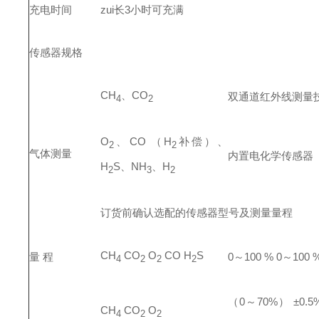
充电时间
zui长3小时可充满
传感器规格
CH
、CO
双通道红外线测量
4
2
O
、CO （H
补偿）、
2
2
气体测量
内置电化学传感器
H
S、NH
、H
2
3
2
订货前确认选配的传感器型号及测量量程
CH
CO
O
CO
H
S
量 程
0
～100 %
0～100 
4
2
2
2
（0
～70%） ±0.5
CH
CO
O
4
2
2