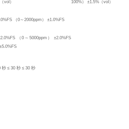
（vol）
100%） ±1.5%（vol）
.0%FS
（0～2000ppm） ±1.0%FS
2.0%FS
（0～5000ppm） ±2.0%FS
±5.0%FS
0 秒
≤ 30 秒
≤ 30 秒