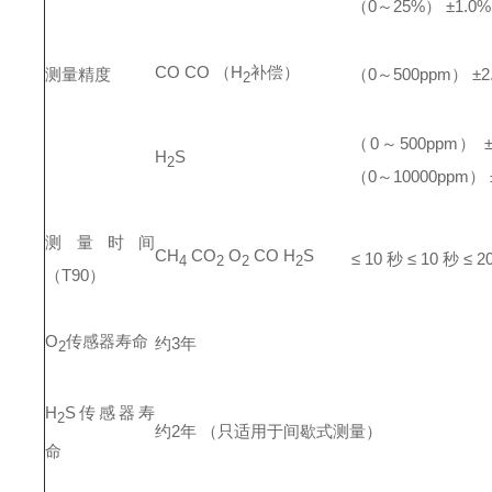
（0～25%） ±1.0%
CO
CO （H
补偿）
测量精度
（0
～500ppm） ±2
2
（0
～500ppm） ±
H
S
2
（0～10000ppm） 
测量时间
CH
CO
O
CO
H
S
≤ 10
秒
≤ 10 秒
≤ 2
4
2
2
2
（T90）
O
传感器寿命
约3年
2
H
S
传感器寿
2
约2年 （只适用于间歇式测量）
命