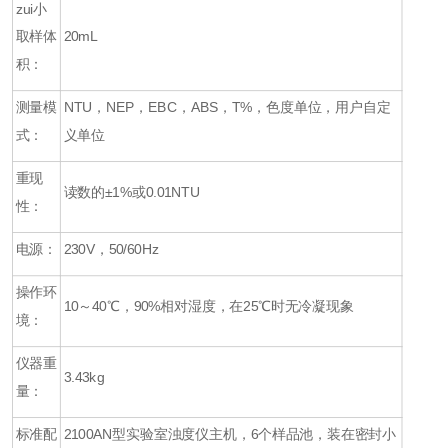
zui小
取样体
20mL
积：
测量模
NTU
，
NEP
，
EBC
，
ABS
，
T%
，色度单位，用户自定
式：
义单位
重现
读数的
±1%
或
0.01NTU
性：
电源：
230V
，
50/60Hz
操作环
10
～
40
℃，
90%
相对湿度，在
25
℃时无冷凝现象
境：
仪器重
3.43kg
量：
标准配
2100AN
型实验室浊度仪主机，
6
个样品池，装在密封小