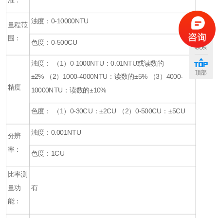
浊度：
0-10000NTU
量程范
围：
色度：
0-500CU
联系
浊度：
（
1
）
0-1000NTU
：
0.01NTU
或读数的
顶部
±2%
（
2
）
1000-4000NTU
：读数的
±5%
（
3
）
4000-
精度
10000NTU
：读数的
±10%
色度：
（
1
）
0-30CU
：
±2CU
（
2
）
0-500CU
：
±5CU
浊度：
0.001NTU
分辨
率：
色度：
1CU
比率测
量功
有
能：