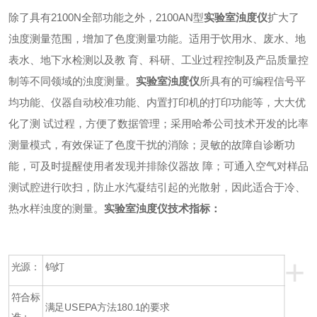
除了具有
2100N
全部功能之外，
2100AN
型
实验室浊度仪
扩大了
浊度测量范围，增加了色度测量功能。适用于饮用水、废水、地
表水、地下水检测以及教
育、科研、工业过程控制及产品质量控
制等不同领域的浊度测量。
实验室浊度仪
所具有的可编程信号平
均功能、仪器自动校准功能、内置打印机的打印功能等，大大优
化了测
试过程，方便了数据管理；采用哈希公司技术开发的比率
测量模式，有效保证了色度干扰的消除；灵敏的故障自诊断功
能，可及时提醒使用者发现并排除仪器故
障；可通入空气对样品
测试腔进行吹扫，防止水汽凝结引起的光散射，因此适合于冷、
热水样浊度的测量。
实验室浊度仪技术指标：
+
光源：
钨灯
符合标
满足
USEPA
方法
180.1
的要求
准：