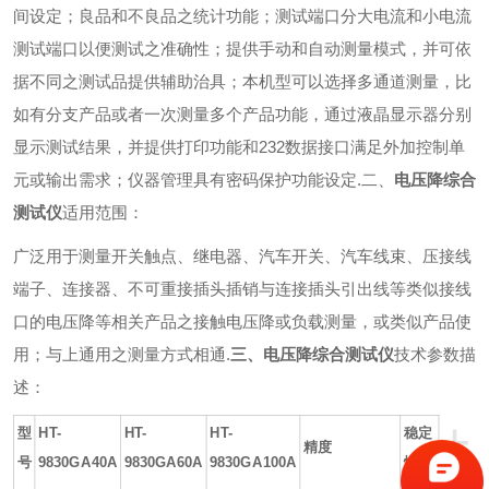
间设定；良品和不良品之统计功能；测试端口分大电流和小电流
测试端口以便测试之准确性；提供手动和自动测量模式，并可依
据不同之测试品提供辅助治具；本机型可以选择多通道测量，比
如有分支产品或者一次测量多个产品功能，通过液晶显示器分别
显示测试结果，并提供打印功能和
232
数据接口满足外加控制单
元或输出需求；仪器管理具有密码保护功能设定
.
二、
电压降综合
测试仪
适用范围：
广泛用于测量开关触点、继电器、汽车开关、汽车线束、压接线
端子、连接器、不可重接插头插销与连接插头引出线等类似接线
口的电压降等相关产品之接触电压降或负载测量，或类似产品使
用；与上通用之测量方式相通
.
三、
电压降综合测试仪
技术参数描
述：
+
型
HT-
HT-
HT-
稳定
精度
号
9830GA40A
9830GA60A
9830GA100A
性