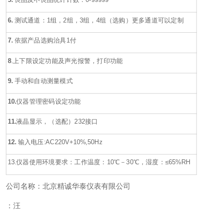
6.
测试通道：
1
组，
2
组，
3
组，
4
组（选购）更多通道可以定制
7.
依据产品选购治具
1
付
8
.
上下限设定功能及声光报警，打印功能
9.
手动和自动测量模式
10.
仪器管理密码设定功能
11.
液晶显示，
（选配）
232
接口
12.
输入电压:AC220V+10%,50Hz
13.
仪器使用环境要求：工作温度：10℃－30
℃
，湿度：≤65%RH
公司名称：北京精诚华泰仪表有限公司
：汪