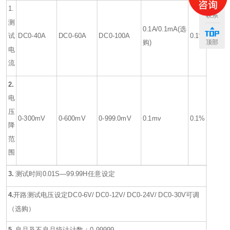
1.
联系
测
0.1A
/0.1mA
(
选
试
DC0-40A
DC0-60A
DC0-100A
0.1%
顶部
购
)
电
流
2.
电
压
0-300mV
0-600mV
0-999.0mV
0.1mv
0.1%
降
范
围
3.
测试时间
0.01S
—
99.99H
任意设定
4.
开路测试电压设定DC0-6V/ DC0-12V/ DC0-24V/ DC0-30V可调
（选购）
5.
良品及不良品统计计数：
0-99999