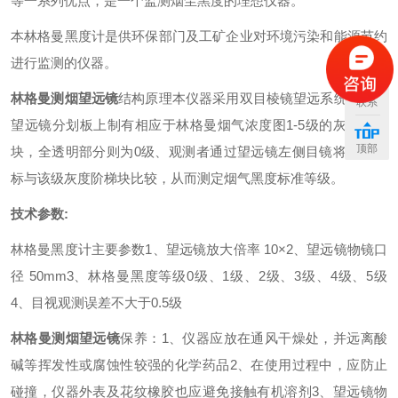
等一系列优点，是一个监测烟尘黑度的理想仪器。
本林格曼黑度计是供环保部门及工矿企业对环境污染和能源节约
进行监测的仪器。
林格曼测烟望远镜
结构原理
本仪器采用双目棱镜望远系统，而在
联系
望远镜分划板上制有相应于林格曼烟气浓度图1-5级的灰度阶梯
顶部
块，全透明部分则为0级、观测者通过望远镜左侧目镜将烟尘目
标与该级灰度阶梯块比较，从而测定烟气黑度标准等级。
技术参数:
林格曼黑度计主要参数
1、望远镜放大倍率 10×
2、望远镜物镜口
径 50mm
3、林格曼黑度等级0级、1级、2级、3级、4级、5级
4、目视观测误差不大于0.5级
林格曼测烟望远镜
保养：
1、仪器应放在通风干燥处，并远离酸
碱等挥发性或腐蚀性较强的化学药品
2、在使用过程中，应防止
碰撞，仪器外表及花纹橡胶也应避免接触有机溶剂
3、望远镜物