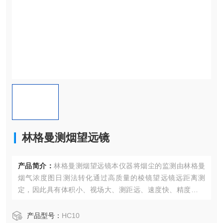
林格曼测烟望远镜
产品简介：
林格曼测烟望远镜本仪器将烟尘的监测由林格曼
烟气浓度图日测法转化通过高质量的棱镜望远镜远距离测
定，因此具有体积小、视场大、测距远、速度快、精度高和
携带方便，容易掌握等一系列优点，是一个监测烟尘黑度的
理想仪器
产品型号：
HC10