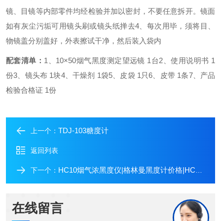
镜、目镜等内部零件均经检验并加以密封，不要任意拆开。镜面
如有灰尘污垢可用镜头刷或镜头纸掸去
4、每次用毕，须将目、
物镜盖分别盖好，外表擦试干净，然后装入袋内
配套清单：
1、10×50烟气黑度测定望远镜 1台
2、使用说明书 1
份
3、镜头布 1块
4、干燥剂 1袋
5、皮袋 1只
6、皮带 1条
7、产品
检验合格证 1份
TDJ-103糖度计
上一个：
返回列表
HC10烟气浓黑度仪|格林曼黑度计价格|HC10烟气黑度计
下一个：
在线留言