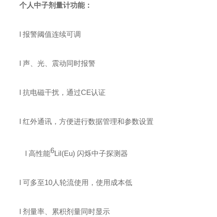
个人中子剂量计
功能
：
l
报警阈值连续可调
l
声、光、震动同时报警
l
抗电磁干扰，通过CE认证
l
红外通讯，方便进行数据管理和参数设置
6
l
高性能
LiI
(
Eu
) 闪烁中子探测器
l
可多至10人轮流使用，使用成本低
l
剂量率、累积剂量同时显示