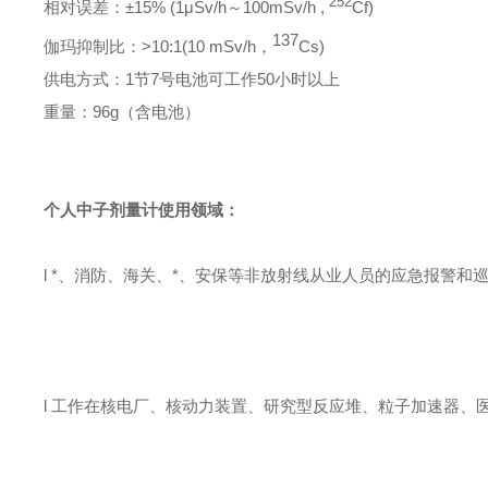
252
相对误差：
±15% (1μSv/h
～
100mSv/h ,
Cf)
137
伽玛抑制比：
>10:1(10 mSv/h
，
Cs)
供电方式：
1
节
7
号电池可工作
50
小时以上
重量：
96g
（含电池）
个人中子剂量计
使用领域：
l
*、消防、海关、*、安保等非放射线从业人员的应急报警和
l
工作在核电厂、核动力装置、研究型反应堆、粒子加速器、