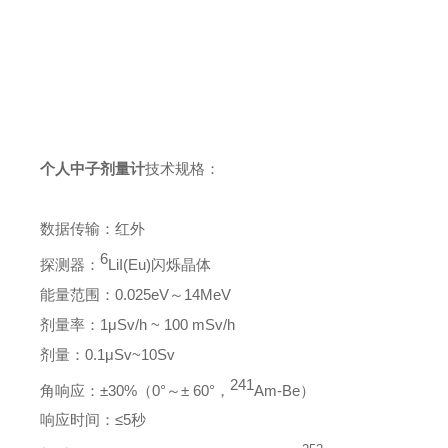
个人中子剂量计
技术规格：
数据传输：红外
6
探测器：
LiI(Eu)
闪烁晶体
能量范围：
0.025eV
～
14MeV
剂量率：
1μSv/h ~ 100 mSv/h
剂量：
0.1μSv~10Sv
241
角响应：
±30%
（
0°
～
± 60°
，
Am-Be
）
响应时间：
≤5
秒