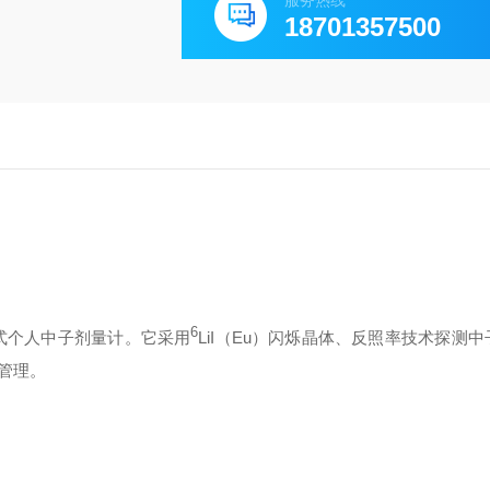
服务热线
18701357500
6
片式个人中子剂量计。它采用
LiI（Eu）闪烁晶体、反照率技术探测
管理。