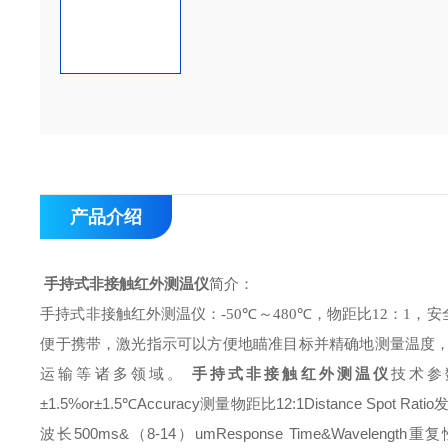
产品介绍
手持式非接触红外测温仪
简介：
手持式非接触红外测温仪：
-50℃
～
480℃
，物距比
12
：
1
，安
便于携带，激光指示可以方便地瞄准目标并精确地测量温度
手持式非接触红外测温仪
技术参
运输等诸多领域。
±1.5%or±1.5℃
Accuracy
测量物距比
12:1
Distance Spot Ratio
波长
500ms&（8-14）um
Response Time&Wavelength
重复