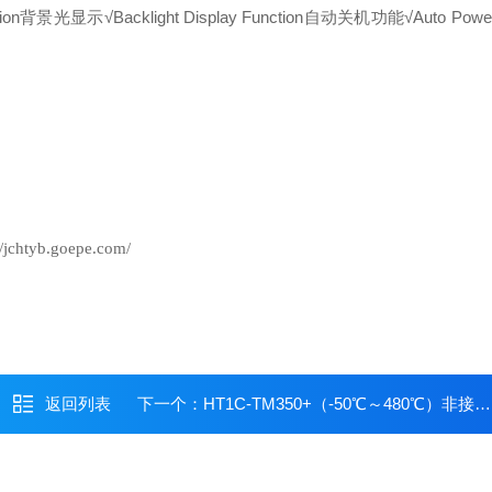
ion
背景光显示
√
Backlight Display Function
自动关机功能
√
Auto Power
//jchtyb.goepe.com/
返回列表
下一个：
HT1C-TM350+（-50℃～480℃）非接触红外测温仪/红外测温仪/香港测温仪