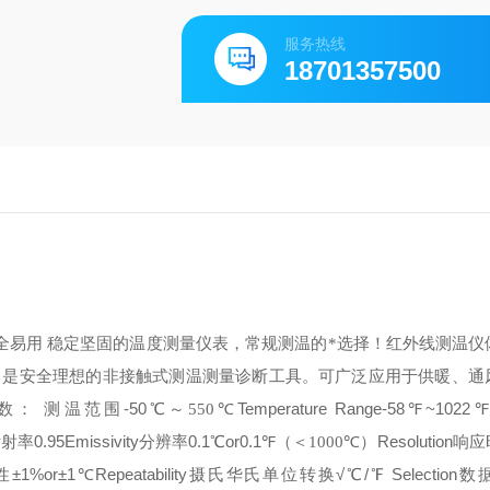
服务热线
18701357500
全易用 稳定坚固的温度测量仪表，常规测温的*选择！红外线测温仪
，是安全理想的非接触式测温测量诊断工具。可广泛应用于供暖、通
数：
测温范围
-50℃
Temperature Range
-58℉~1022
～
550℃
发射率
0.95
Emissivity
分辨率
0.1℃or0.1℉（
Resolution
响应
＜
1000℃）
性
±1%or±1℃
Repeatability
摄氏华氏单位转换
√
℃/℉ Selection
数