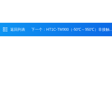
返回列表
下一个：
HT1C-TM900（-50℃～950℃）非接触红外测温仪/香港手持式测温仪/泰克曼红外测温仪