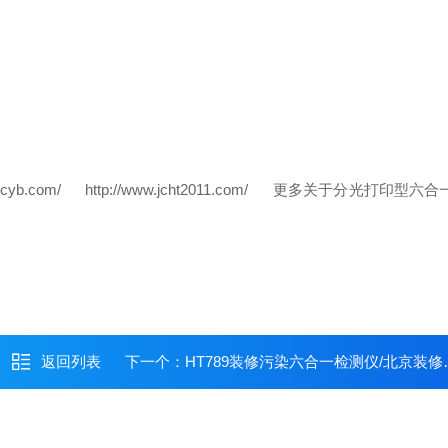
jcyb.com/
http://www.jcht2011.com/
更多关于分光打印型六合一
返回列表
下一个：
HT789装修污染六合一检测仪/北京装修污染检测仪（分光数码微控）