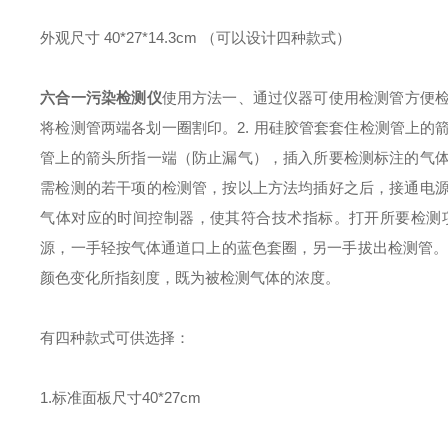
外观尺寸 40*27*14.3cm （可以设计
六合一污染检测仪
使用方法
一、通过仪器可使用检测管方便
将检测管两端各划一圈割印。
2. 用硅胶管套套住检测管上
管上的箭头所指一端（防止漏气），插入所要检测标注的气
需检测的若干项的检测管，按以上方法均插好之后，接通电
气体对应的时间控制器，使其符合技术指标。打开所要检测
源，一手轻按气体通道口上的蓝色套圈，另一手拔出检测管
颜色变化所指刻度，既为被检测气体的浓度。
有四种款式可供选择：
1.标准面板尺寸40*27cm