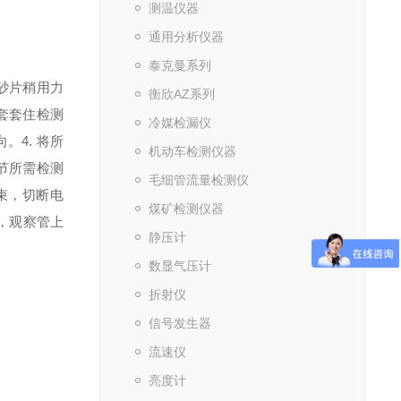
测温仪器
通用分析仪器
泰克曼系列
用砂片稍用力
衡欣AZ系列
管套套住检测
冷媒检漏仪
向。
4. 将所
机动车检测仪器
调节所需检测
毛细管流量检测仪
结束，切断电
煤矿检测仪器
，观察管上
静压计
数显气压计
折射仪
信号发生器
流速仪
亮度计