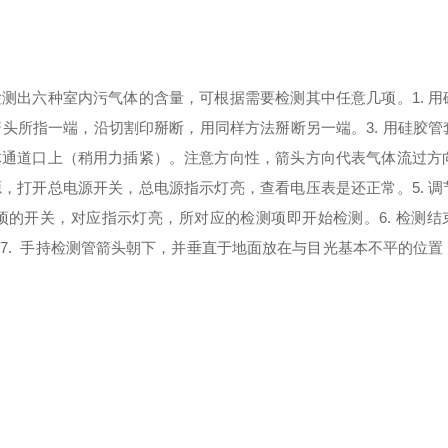
四种款式）
检测出六种室内污气体的含量，可根据需要检测其中任意几项。
1. 
的箭头所指一端，沿切割印掰断，用同样方法掰断另一端。
3. 用硅胶
体通道口上（稍用力插紧）。注意方向性，箭头方向代表气体流过方
源，打开总电源开关，总电源指示灯亮，查看电压表是还正常。
5. 
项的开关，对应指示灯亮，所对应的检测项即开始检测。
6. 检测
。
7. 手持检测管箭头朝下，并垂直于地面放在与目光基本不平的位置