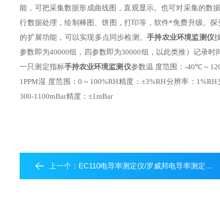
能，可把采集数据形成曲线图，直观显示。也可对采集的数
探
行数据处理，绘制棒图、饼图，打印等，软件*免费升级。
手持农业环境监测仪
的扩展功能，可以实现多点同步检测。
记录时
参数即为
40000
组，四参数即为
30000
组，以此类推）
测定指标
手持农业环境监测仪
参数
温 度
范围：
一只
-40℃
～
12
湿 度
范围：
精度：
分辨率：
1PPM
0
～
100%RH
±3%RH
1%RH
精度：
300-1100mBar
±1mBar
上一个：
EC110电导率测定仪/罗威邦电导率测定仪/电导率测定仪价格