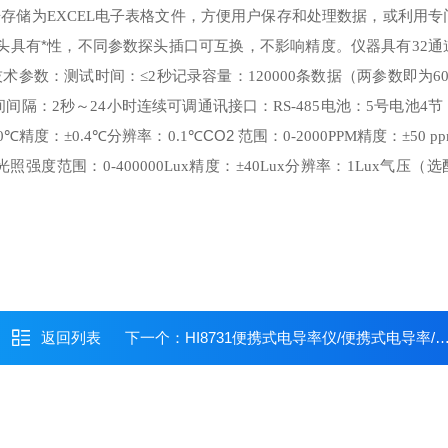
据存储为
EXCEL
电子表格文件，方便用户保存和处理数据，或利用专
头具有*性，不同参数探头插口可互换，不影响精度。
仪器具有
32
通
技术参数：
测试时间：
记录容量：
≤2
秒
120000
条数据（两参数即为
6
间间隔：
通讯接口：
电池：
2
秒～
24
小时连续可调
RS-485
5
号电池
4
节
精度：
分辨率：
CO2
精度：
0℃
±0.4℃
0.1℃
范围：
0-2000PPM
±50 p
光照强度
范围：
精度：
分辨率：
气压（选
0-400000Lux
±40Lux
1Lux
返回列表
下一个：
HI8731便携式电导率仪/便携式电导率/哈纳电导率测定仪