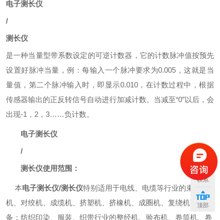
电子测长仪
/
测长仪
是一种当量型带系数设定的可逆计数器，它的计数脉冲值按预先
设置好脉冲当量，例：每输入一个脉冲要求为
0.005
，这就是当
量值，第二个脉冲输入时，即显示
0.010
，在计数过程中，根据
传感器输出的正反转信号自动进行加减计数。当减至
“0”
以后，会
出现
-1
，
2
，
3……
负计数。
电子测长仪
/
测长仪使用范围：
联系
本
电子测长仪/测长仪
特别适用于电线、电缆等行业的束丝
机、对绞机、成缆机、挤塑机、挤橡机、成圈机、复绕机等设
顶部
备；纺织印染、服装、织带行业的整经机、验布机、卷筒机、卷