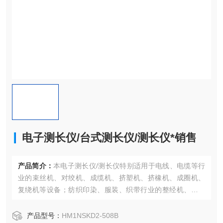
电子测长仪/台式测长仪/测长仪*销售
产品简介：
本电子测长仪/测长仪特别适用于电线、电缆等行
业的束丝机、对绞机、成缆机、挤塑机、挤橡机、成圈机、
复绕机等设备；纺织印染、服装、织带行业的整经机、验布
机、卷筒机、卷带机等设备
产品型号：
HM1NSKD2-508B