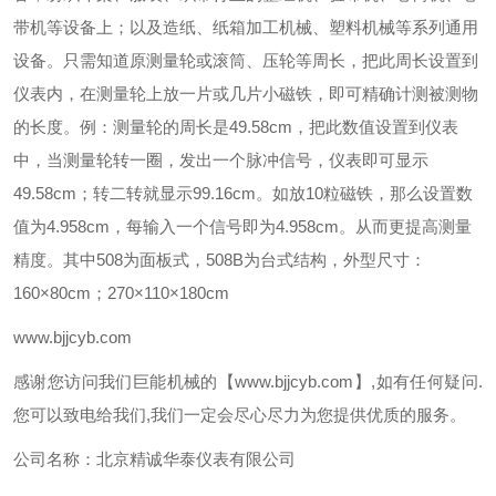
带机等设备上；以及造纸、纸箱加工机械、塑料机械等系列通用
设备。只需知道原测量轮或滚筒、压轮等周长，把此周长设置到
仪表内，在测量轮上放一片或几片小磁铁，即可精确计测被测物
的长度。例：测量轮的周长是
49.58cm
，把此数值设置到仪表
中，当测量轮转一圈，发出一个脉冲信号，仪表即可显示
49.58cm
；转二转就显示
99.16cm
。如放
10
粒磁铁，那么设置数
值为
4.958cm
，每输入一个信号即为
4.958cm
。从而更提高测量
精度。其中
508
为面板式，
508B
为台式结构，外型尺寸：
160×80cm
；
270×110×180cm
www.bjjcyb.com
感谢您访问我们巨能机械的【www.bjjcyb.com】,如有任何疑问.
您可以致电给我们,我们一定会尽心尽力为您提供优质的服务。
公司名称：北京精诚华泰仪表有限公司