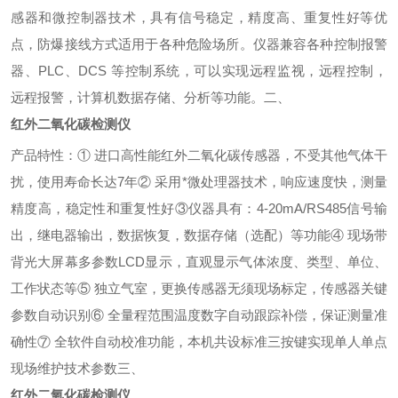
感器和微控制器技术，具有信号稳定，精度高、重复性好等优
点，防爆接线方式适用于各种危险场所。仪器兼容各种控制报警
器、
PLC
、
DCS
等控制系统，可以实现远程监视，远程控制，
远程报警，计算机数据存储、分析等功能。
二、
红外二氧化碳检测仪
产品特性：
①
进口高性能红外二氧化碳传感器，不受其他气体干
扰，使用寿命长达
7
年
②
采用*微处理器技术，响应速度快，测量
精度高，稳定性和重复性好
③
仪器具有：
4-20mA/RS485
信号输
出，继电器输出，数据恢复，数据存储（选配）等功能
④
现场带
背光大屏幕多参数
LCD
显示，直观显示气体浓度、类型、单位、
工作状态等
⑤
独立气室，更换传感器无须现场标定，传感器关键
参数自动识别
⑥
全量程范围温度数字自动跟踪补偿，保证测量准
确性
⑦
全软件自动校准功能，本机共设标准三按键实现单人单点
现场维护技术参数
三、
红外二氧化碳检测仪