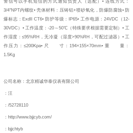
警信号以手机短信的方式通知负责人（选配）
•
连线方式：
3/4″NPT
内螺纹
•
壳体材料：压铸铝
+
喷砂氧化，防爆防腐蚀
•
防
爆标志：
ExdII CT6
•
防护等级：
IP65
•
工作电源：
24VDC
（
12-
30VDC
）
•
工作温度：
-20
～
50
℃
（特殊要求根据需要定制）
•
工
作湿度：
≤95%RH
，无冷凝（湿度
>90%RH
，可配过滤器）
•
工
作压力：
≤200Kpa
•
尺 寸：
194×155×70mm
•
重 量：
1.5Kg
公司名称：北京精诚华泰仪表有限公司
：汪
：/52728110
：http://www.bjjcyb.com/
：bjjchtyb