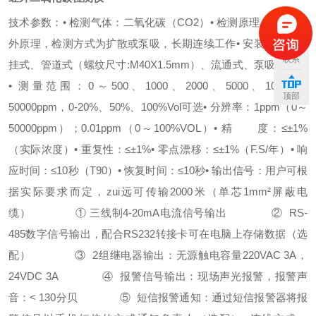
技术参数：
•
检测气体：二氧化碳（
CO2
）
•
检测原理：
NDIR
红
外原理，检测方式为扩散或泵吸，长期连续工作
•
安装方式：壁
联系
挂式、管道式
（
螺纹尺寸
:M40X1.5mm）
、流通式、泵吸式可选
•
测量范围：
0
～
500
、
1000
、
2000
、
5000
、
10000
、
顶部
50000ppm
，
0-20%
、
50%
、
100%Vol
可选
•
分
辨
率：
1ppm
（
0
～
50000ppm
）；
0.01ppm
（
0
～
100%VOL
）
•
精 度：
≤±1%
（实际浓度）
•
重
复
性：
≤±1%
•
零点漂移：
≤±1%
（
F.S/
年）
•
响
应时间：
≤10
秒（
T90
）
•
恢复时间：
≤10
秒
•
输出信号：用户可根
据实际要求而定，zui远可传输
2000
米（单芯
1mm²
屏蔽电
缆）
①
三线制
4-20mA
电流信号输出
②
RS-
485
数字信号输出，
配合
RS232
转接卡可在电脑上存储数据（选
配）
③
2
组继电器输出：无源触电容量
220VAC 3A
，
24VDC 3A
④
报警信号输出：现场声光报警，报警声
音：
< 130
分贝
⑤
短信报警通知：通过短信报警器将报