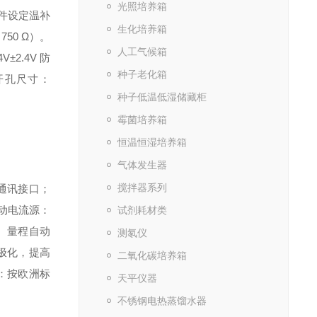
光照培养箱
件设定
温补
生化培养箱
 750 Ω
）。
人工气候箱
4V±2.4V
防
种子老化箱
开孔尺寸：
种子低温低湿储藏柜
霉菌培养箱
恒温恒湿培养箱
气体发生器
搅拌器系列
通讯接口；
动电流源：
试剂耗材类
、量程自动
测氡仪
极化，提高
二氧化碳培养箱
：按欧洲标
天平仪器
不锈钢电热蒸馏水器