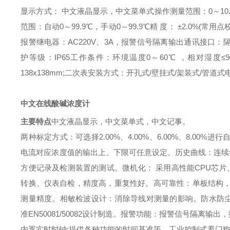
显示方式：
中文液晶显示，中文菜单式操作
测量范围：
0
～
10
范围：自动
0
～
99.9
℃
，手动
0
～
99.9
℃
精
度：
±2.0%(
常用点
报警继电器：
AC220V
、
3A
，报警信号隔离输出
通讯接口：
护等级：
IP65
工作条件：环境温度
0
～
60
℃
，相对湿度
≤
138x
138mm
;
二次表安装方式：开孔式
/
壁挂式
/
架装式
/
管道式
中文在线酸碱浓度计
主要特点
中文液晶显示，中文菜单式，中文记事。
两种标定方式：可选择
2.00%
、
4.00%
、
6.00%
、
8.00%
进行
电流对应浓度值的输出上、下限可任意设定。
历史曲线：连续
方便记录及检测装置的测试。
微机化：
采用高性能
CPU
芯片
转换、仪表自检，精度高，重复性好。
高可靠性：单板结构
测量精度。
相敏检波设计：消除导线对测量的影响。
防水防
准
EN50081/50082
设计制造。
报警功能：报警信号隔离输出，
内置实时时钟
:
提供各种功能的时间基准等。
工业控制式看门