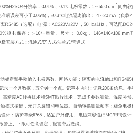
-1
.00%H2SO4
分辨率：
0.01%
、
0.1
℃
电极常数：
1
～
55.0 cm
间由软
校准后误差可小于
0.05%)
，
±
0.3
℃
电流隔离输出：
4
～
20 mA
（负载
<
隔离
RS485
（选配）
电
源：
AC220V±22V
，
50Hz±1Hz
，可选配
DC2
90℅
掉电保存：＞
10
年
重量、尺寸：
0.8kg
、
146×146×
108 mm
电极安装方式：流通式
/
沉入式
/
法兰式
/
管道式
自动标定和手动输入电极系数。
网络功能：隔离的电流输出和
RS485
记录一个月数据，五分钟一个点。
记事本功能：记载
200
条信息。
手
、高精度
AD
转换技术和
SMT
贴片技术，完成多参数测量、温度补偿
，触摸式按键，无开关旋钮和电位器。
自动转换测量频率：避免电极
尘设计：防护等级
IP65
，适宜户外使用。
电磁兼容性
(EMC/RFI)
设计
报警上、下限可任意设定，报警滞后撤消。
狗：确保仪表不会死机。
密码管理：参数设置和维护均有密码保护。