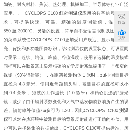
陶瓷、耐火材料、焦炭、热处理、机械加工、半导体等行业广泛
应用。
。 CYCLOPS C100
红外
测温仪
应用的数字信号处理技
术，可提供快速、可靠、精确的温度
测量值，温度范围
联系
550 至 3000°C。灵活的设置，简单而不受语言限制及图标引
导
顶部
的菜单系统使CYCLOPS C100更加受用户欢迎。
显示屏具有光
亮、背投和多功能图像标识，给出测温仪的设置状态。可设置
同
时显示：连续、均值、峰值、谷值温度，使用者选择的温度模式
同样可以在取
景器上显示
精确的光学反射系统提供了一个很窄的
视场（98%辐射能） ，在距离被测物
体 1 米时，zui小测量目标
直径为 4.8 毫米。使用近焦距镜头时，被测目标的直径
可以小
到 0.4 毫米 。
短波的工作波长（1.0 微米）和精心挑选的*滤光
镜，减少了由于辐射
系数变化和大气中蒸发物质影响所产生的误
差。辐射率补偿值zui多可为 1.20，因
此CYCLOPS C100
测温
仪
可以对在热环境中被测目标的背景反射能进行正确的补偿。
用
户可以选择采集的数据输出，CYCLOPS C100可提供标准、历