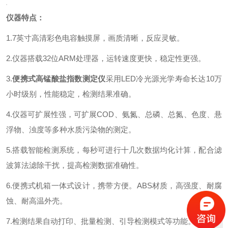
仪器特点
：
1.7
英寸高清彩色电容触摸屏，画质清晰，反应灵敏。
2.仪器搭载
32位ARM处理器，运转速度更快，稳定性更强。
3.
便携式
高锰酸盐指数测定仪
采用
LED冷光源光学寿命
长达
10万
小时
级别
，性能稳定，检测结果准确。
4.仪器可扩展性强，可扩展
COD、氨氮、
总磷
、总氮、色度、悬
浮物、浊度
等
多种水质污染物的测定。
5.
搭载智能检测系统，每秒可进行十几次数据均化计算，配合滤
波算法滤除干扰，提高检测数据准确性。
6.便携式机箱一体式设计，携带方便。
ABS材质，高强度、耐腐
蚀、耐高温外壳。
7.
检测结果自动打印、批量检测、引导检测模式等功能。