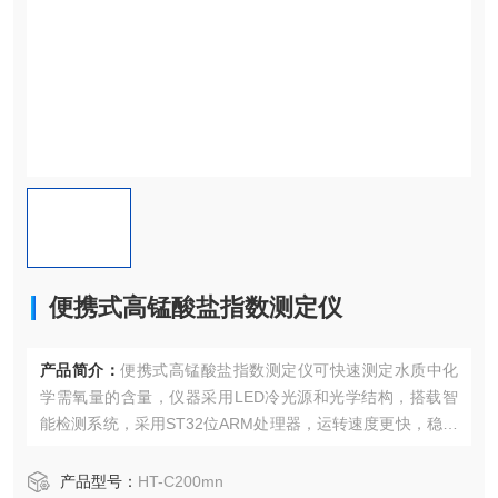
便携式高锰酸盐指数测定仪
产品简介：
便携式高锰酸盐指数测定仪可快速测定水质中化
学需氧量的含量，仪器采用LED冷光源和光学结构，搭载智
能检测系统，采用ST32位ARM处理器，运转速度更快，稳定
性更强。广泛应用于科研院校、污水处理、环境监测、石油
化工、造纸、制药、印染、纺织、皮革、酿酒、电子、市政
产品型号：
HT-C200mn