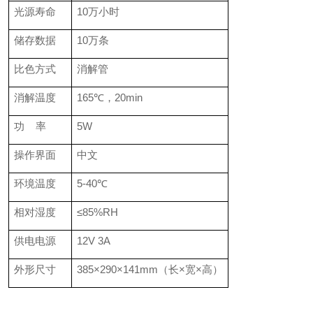
光源寿命
10万小时
储存数据
10万条
比色方式
消解管
消解温度
165℃，20min
功 率
5W
操作界面
中文
环境温度
5-40℃
相对湿度
≤85%RH
供电电源
12V 3A
外形尺寸
385×290×141mm（长×宽×高）