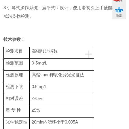
联系
8.
引导式操作系统，扁平式UI设计，使用者初次上手便能快速完
顶部
成污染物检测。
技术参数：
+
检测项目
高锰酸盐指数
检测范围
0
-5mg/L
检测原理
高锰suan钾氧化分光光度法
检测下限
0.5mg/L
相对误差
≤±5%
重 复 性
≤5%
光学稳定性
20min内漂移小于0.005A