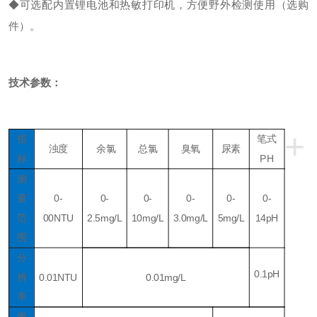
◆
可选配内置锂电池和热敏打印机，方便野外检测使用（选购
件）。
技术参数：
+
指
笔式
浊度
余氯
总氯
臭氧
尿素
标
PH
测
量
0-
0-
0-
0-
0-
0-
范
0
0NTU
2.5mg/L
10mg/L
3.0mg/L
5mg/L
14pH
围
分
0.1pH
辨
0.01NTU
0.01mg/L
率
重