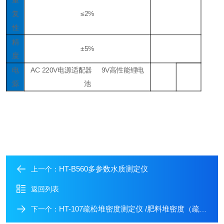
复
≤2%
性
精
±5%
度
电
AC 220V电源适配器 9V高性能锂电
源
池
HT-B560多参数水质测定仪
上一个：
返回列表
HT-107疏松堆密度测定仪 /肥料堆密度（疏松）测定仪
下一个：