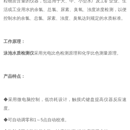
粒物质含量的仪器，也适用于大、中、小型水厂及工矿企业、生
活或工业用水的余氯、总氯、尿素、臭氧、浊度浓度检测，以便
控制水的余氯、总氯、尿素、浊度、臭氧达到规定的水质标准。
工作
原理：
泳池
水质
检测仪
采用
光电
比色
检测原理和化学比色测量原理。
产品特点：
◆
采用
微电脑
控制
，
低功耗设计，
触摸式键盘
提高仪器反应速
度
。
◆
可自动调零和
1
～
5
点自动校准。