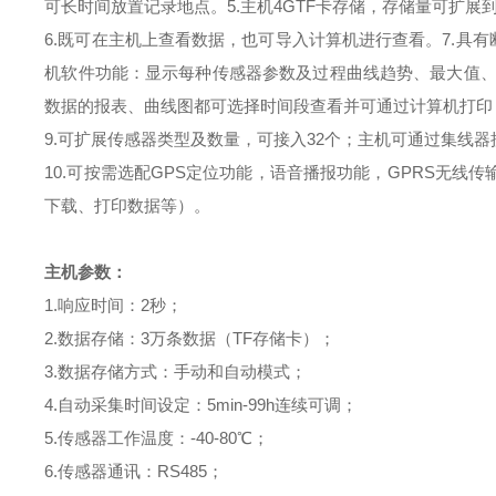
可长时间放置记录地点。
5.
主机
4G
TF
卡存储，存储量可扩展
6.
既可在主机上查看数据，也可导入计算机进行查看。
7.
具有
机软件功能：显示每种传感器参数及过程曲线趋势、最大值
数据的报表、曲线图都可选择时间段查看并可通过计算机打印
9.
可扩展传感器类型及数量，可接入
32
个；主机可通过集线器
10.
可按需选配
GPS
定位功能，语音播报功能，
GPRS
无线传
下载、打印数据等）。
主机
参数：
1.响应时间：2秒；
2.数据存储：3万条数据（TF存储卡）；
3.数据存储方式：手动和自动模式；
4.自动采集时间设定：5min-99h连续可调；
5.传感器工作温度：-40-80℃；
6.传感器通讯：RS485；