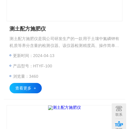
测土配方施肥仪
测土配方施肥仪是我公司研发生产的一款用于土壤中氮磷钾有
机质等养分含量的检测仪器。该仪器检测精度高、操作简单、
检测项目齐全、配备成品试剂被广泛应用于精细农业、林业、
更新时间：2024-04-13
科研院校、农业服务部门、农资经销商、肥料厂商、个体种植
产品型号：HTYF-100
户、植物培育、温室大棚种植等领域。
浏览量：3460
查看更多 +
联系