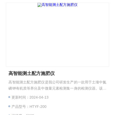
高智能测土配方施肥仪
高智能测土配方施肥仪是我公司研发生产的一款用于土壤中氮
磷钾有机质等养分及中微量元素检测集一身的检测仪器。该仪
器检测精度高、检测结果达到国标要求、操作简单、检测项目
更新时间：2024-04-13
齐全、配备成品药剂被广泛应用于精细农业、林业、科研院
产品型号：HTYF-200
校、农业服务部门、农资经销商、肥料厂商、个体种植户、植
物培育、温室大棚种植等领域.