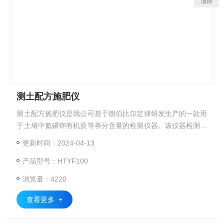
顶部
测土配方施肥仪
测土配方施肥仪是我公司基于朗伯比尔定律研发生产的一款用
于土壤中氮磷钾有机质等养分含量的检测仪器。该仪器检测精
度高、操作简单、检测项目齐全、配备成品试剂被广泛应用于
更新时间：2024-04-13
精细农业、林业、科研院校、农业服务部门、农资经销商、肥
产品型号：HTYF100
料厂商、个体种植户、植物培育、温室大棚种植等领域。
浏览量：4220
查看更多 +