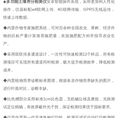
◆
多功能土壤养分检测仪
安卓智能操作系统，采用更加和人性化
操作，仪器标配wifi联网上传、4G联网传输、GPRS无线远传，
快速上传数据。
◆
内置作物专家施肥系统，可对百余种全国农业、果树、经济作
物的目标产量计算推荐施肥量，依据施肥配方科学指导农业生
产。
◆
采用双联排多通道设计，一次性可快速检测
12个样品，所有检
测项目可实现所有通道同时检测，极大提升检测效率，降低检测
成本。
◆
内置植物营养诊断标准图谱，根据各农作物营养缺失的图片，
进行叶面对比，诊断丰缺。
◆
比色槽部分采用标准
1cm比色皿，无机械位移及磨损，光路测
试定位精确，有效屏蔽外光干扰，保证检测结果优于国标要求。
◆
仪器内置新一代高速热敏打印机，检测完成可自动打印检测报