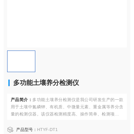
多功能土壤养分检测仪
产品简介：
多功能土壤养分检测仪是我公司研发生产的一款
用于土壤中氮磷钾、有机质、中微量元素、重金属等养分含
量的检测仪器。该仪器检测精度高、操作简单、检测项目齐
全、配备成品试剂被广泛应用于精细农业、林业、科研院
校、农业服务部门、农资经销商、肥料厂商、个体种植户、
产品型号：
HTYF-DT1