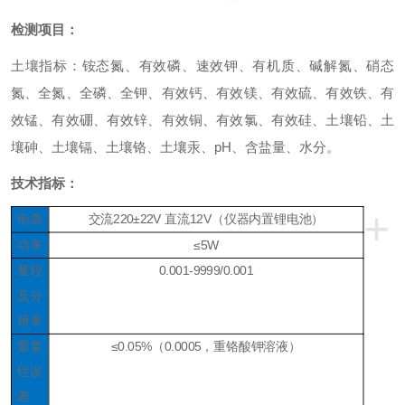
检测项目：
土壤
指标
：
铵态氮、有效磷、速效钾、有机质、碱解氮、硝态
氮、全氮、全磷、全钾、有效钙、有效镁、有效硫、有效铁、有
效锰、有效硼、有效锌、有效铜、有效氯、有效硅、土壤铅、土
壤砷、土壤镉、土壤铬、土壤汞、
pH、含盐量、水分。
技术指标：
+
电源
交流
220±22V 直流12V（仪器内置锂电池）
功率
≤5W
量程
0.001-9999/0.001
及分
辨率
重复
≤0.05%（0.0005，重铬酸钾溶液）
性误
差