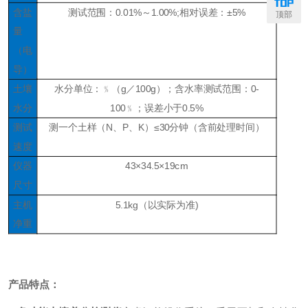
含盐
测试范围：
0.01%～1.00%;相对误差：±5%
顶部
量
（电
导）
土壤
水分单位：﹪（
g／100g）；含水率测试范围：0-
水分
100﹪；误差小于0.5%
测试
测一个土样（
N、P、K）≤30分钟（含前处理时间）
速度
仪器
43×34.5×19cm
尺寸
主机
5.1kg（以实际为准)
净重
产品特点：