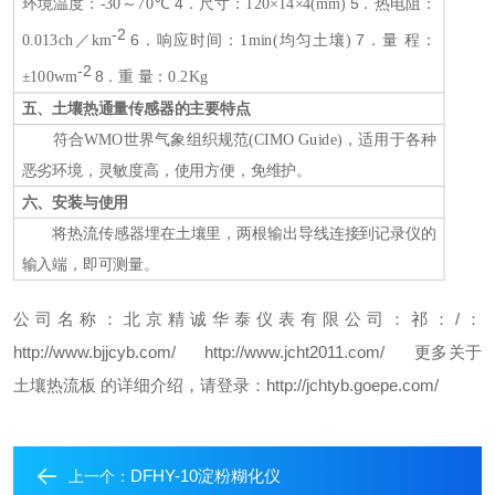
4
5
环境温度：
-30
～
70
℃
．尺寸：
120
×
14
×
4(mm)
．热电阻：
-2
6
7
0.013ch
／
km
．响应时间：
1min
(均匀土壤)
．量 程：
-2
8
±
100wm
．重 量：
0.2Kg
五
、土壤热通量传感器
的主要特点
符合
WMO
世界气象组织规范(
CIMO Guide
)，适用于各种
恶劣环境，灵敏度高，使用方便，免维护。
六、安装与使用
将热流传感器埋在土壤里，两根输出导线连接到记录仪的
输入端，即可测量。
公司名称：北京精诚华泰仪表有限公司
：祁
：/
：
http://www.bjjcyb.com/
http://www.jcht2011.com/
更多关于
土壤热流板 的详细介绍，请登录：http://jchtyb.goepe.com/
DFHY-10淀粉糊化仪
上一个：