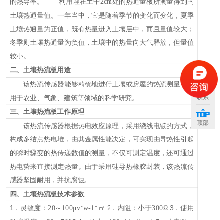
的热导率。
利用埋在土中
2cm
处的热通量板所测量得到的
土壤热通量值。一年当中，它是随着季节的变化而变化，夏季
土壤热通量为正值，既有热量进入土壤层中，而且量值较大；
冬季则土壤热通量为负值，土壤中的热量向大气释放，但量值
较小。
二、
土壤热流板
用途
该热流传感器能够精确地进行土壤或房屋的热流测量，适
用于农业、气象、建筑等领域的科学研究。
联系
三、
土壤热流板
工作原理
顶部
该热流传感器根据热电效应原理，采用绕线电镀的方式，
构成多结点热电堆，由其金属性能决定，可实现由导热性引起
的瞬时骤变的热传递数值的测量，不仅可测定温度，还可通过
热电势来直接测定热量。由于采用硅导热橡胶封装，该热流传
感器坚固耐用，并抗腐蚀。
四、
土壤热流板
技术参数
1
2
3
．灵敏度：
20
～
100
μ
v*w-1*
㎡
．内阻：小于
300
Ω
．使用