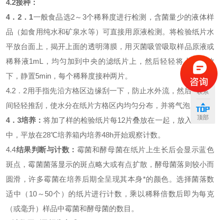
4.2接种：
4．2．1
一般食品选2～3个稀释度进行检测，含菌量少的液体样
品（如食用纯水和矿泉水等）可直接用原液检测。将检验纸片水
平放台面上，揭开上面的透明薄膜，用灭菌吸管吸取样品原液或
稀释液1mL，均匀加到中央的滤纸片上，然后轻轻将上盖膜放
下，静置5min，每个稀释度接种两片。
4.2．2用手指先沿方格区边缘刮一下，防止水外流，然后再在中
联系
间轻轻推刮，使水分在纸片方格区内均匀分布，并将气泡赶走。
顶部
4．3培养：
将加了样的检验纸片每12片叠放在一起，放入自封袋
中，平放在28℃培养箱内培养48h开始观察计数。
4.4
结果判断与计数：
霉菌和酵母菌在纸片上生长后会显示蓝色
斑点，霉菌菌落显示的斑点略大或有点扩散，酵母菌落则较小而
圆滑，许多霉菌在培养后期全呈现其本身*的颜色。选择菌落数
适中（10～50个）的纸片进行计数，乘以稀释倍数后即为每克
（或毫升）样品中霉菌和酵母菌的数目。