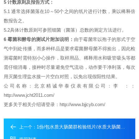
5 计数原则及报告方式：
5.1
通常选择菌落在10～50个之间的纸片进行计数，乘以稀释倍
数报告之。
5.2
具体计数原则可参照细菌（菌落）总数的测定方法进行。
6
霉菌和酵母的测试片
附加说明：
由于霉菌常以孢子的形式于空
气中到处传播，而多种样品是要求霉菌酵母菌不得捡出，因此检
测霉菌时需特别小心操作，取样用品、稀释用水和吸管吸头等都
需仔细消毒，接种时尽量避免空气流动，动作要干净利落，每次
用灭菌生理盐水接一片空白对照，以免出现假阳性结果。
公司名称：北京精诚华泰仪表有限公司
：李
：
：
http://www.jcht2011.com/
更多关于相关介绍请登录：http://www.bjjcyb.com/
1份/包水质大肠菌群检验纸片/水质大肠菌群检验纸片原理
上一个：