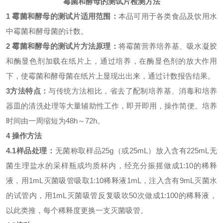
霉菌和酵母的测试片检测方法
1
霉菌和酵母的测试片
适用范围：
本品可用于各类食品及饮用水
中霉菌和酵母菌的计数。
2
霉菌和酵母的测试片
方法原理：
将霉菌营养培养基、吸水凝胶
和酶显色剂加载在纸片上，通过培养，在酶显色剂的放大作用
下，使霉菌和酵母菌在纸片上显现出出来，通过计数报告结果。
3方法特点：
与传统方法相比，省去了配制培养基、消毒和培养
器皿的清洗处理等大量辅助性工作，即开即用，操作简便。培养
时间由一周缩短为48h～72h。
4
操作方法
4.1
样品处理：
无菌称取样品
25g
（或
25mL
）放入含有
225mL
无
菌生理盐水的采样瓶或均质杯内，经充分振摇做成
1:10
的稀释
液，用
1mL
灭菌吸管吸取
1:10
稀释液
1mL
，注入含有
9mL
灭菌水
的试管内，用
1mL
灭菌吸管反复吸吹
50
次做成
1:100
的稀释液，
以此类推，
每个
稀释度更换一支灭菌吸管
。